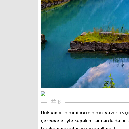
6
Doksanların modası minimal yuvarlak çe
çerçeveleriyle kapalı ortamlarda da bir 
tarzların neredeyse vazgeçilmezi.