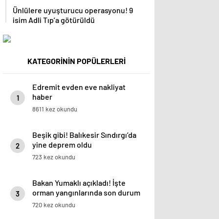
Ünlülere uyuşturucu operasyonu! 9
isim Adli Tıp’a götürüldü
KATEGORİNİN POPÜLERLERİ
Edremit evden eve nakliyat
haber
1
8611 kez okundu
Beşik gibi! Balıkesir Sındırgı’da
yine deprem oldu
2
723 kez okundu
Bakan Yumaklı açıkladı! İşte
orman yangınlarında son durum
3
720 kez okundu