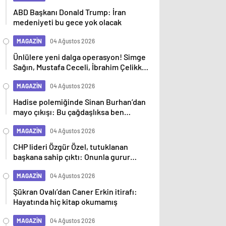
ABD Başkanı Donald Trump: İran
medeniyeti bu gece yok olacak
MAGAZİN
04 Ağustos 2026
Ünlülere yeni dalga operasyon! Simge
Sağın, Mustafa Ceceli, İbrahim Çelikkol
dahil 9 isim gözaltına alındı
MAGAZİN
04 Ağustos 2026
Hadise polemiğinde Sinan Burhan’dan
mayo çıkışı: Bu çağdaşlıksa ben
gericiyim
MAGAZİN
04 Ağustos 2026
CHP lideri Özgür Özel, tutuklanan
başkana sahip çıktı: Onunla gurur
duyuyoruz
MAGAZİN
04 Ağustos 2026
Şükran Ovalı’dan Caner Erkin itirafı:
Hayatında hiç kitap okumamış
MAGAZİN
04 Ağustos 2026