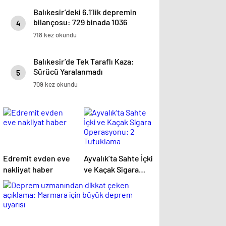
Balıkesir’deki 6.1’lik depremin
bilançosu: 729 binada 1036
4
bağımsız bölüm ağır hasarlı
718 kez okundu
Balıkesir’de Tek Taraflı Kaza:
Sürücü Yaralanmadı
5
709 kez okundu
Edremit evden eve
Ayvalık’ta Sahte İçki
nakliyat haber
ve Kaçak Sigara
Operasyonu: 2
Tutuklama