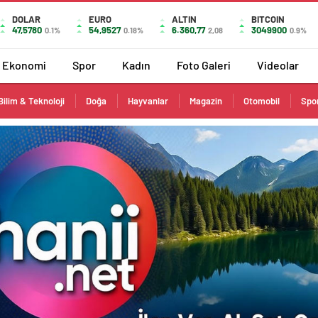
DOLAR
EURO
ALTIN
BITCOIN
47,5780
54,9527
6.360,77
3049900
0.1%
0.18%
2,08
0.9%
Ekonomi
Spor
Kadın
Foto Galeri
Videolar
Bilim & Teknoloji
Doğa
Hayvanlar
Magazin
Otomobil
Spo