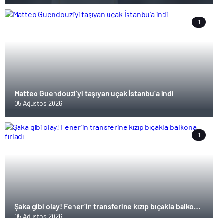
1
Matteo Guendouzi’yi taşıyan uçak İstanbu’a indi
05 Ağustos 2026
1
Şaka gibi olay! Fener’in transferine kızıp bıçakla balkona
fırladı
05 Ağustos 2026