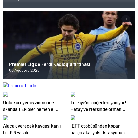
1
Premier Lig’de Ferdi Kadıoğlu fırtınası
05 Ağustos 2026
Ünlü kuruyemiş zincirinde
Türkiye’nin ciğerleri yanıyor!
skandal! Ekipler hemen el
Hatay ve Mersin’de orman
koydu
yangınları çıktı
Alacak verecek kavgası kanlı
İETT otobüsünden kopan
bitti! 6 yaralı
parça akaryakıt istasyonuna