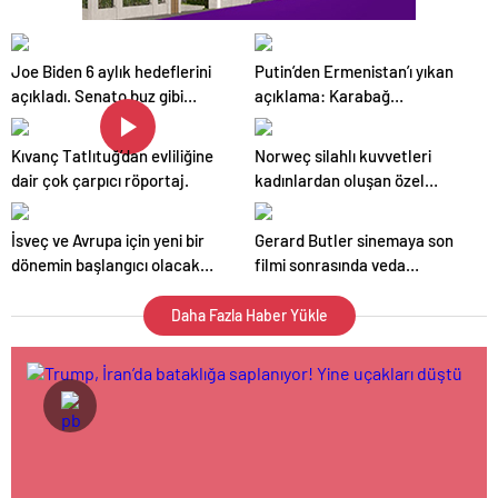
Joe Biden 6 aylık hedeflerini
Putin’den Ermenistan’ı yıkan
açıkladı. Senato buz gibi…
açıklama: Karabağ
Azerbaycan’ın ayrılmaz bir
parçasıdır!
Kıvanç Tatlıtuğ’dan evliliğine
Norweç silahlı kuvvetleri
dair çok çarpıcı röportaj.
kadınlardan oluşan özel
kuvvetler eğitimlerini başlattı.
İsveç ve Avrupa için yeni bir
Gerard Butler sinemaya son
dönemin başlangıcı olacak
filmi sonrasında veda
kararlar.
edeceğini açıkladı.
Daha Fazla Haber Yükle