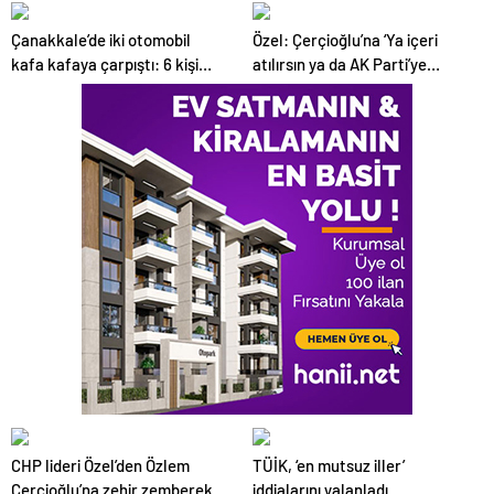
düştü
Çanakkale’de iki otomobil
Özel: Çerçioğlu’na ‘Ya içeri
kafa kafaya çarpıştı: 6 kişi
atılırsın ya da AK Parti’ye
hayatını kaybetti
katılırsın’ demişler
CHP lideri Özel’den Özlem
TÜİK, ‘en mutsuz iller’
Çerçioğlu’na zehir zemberek
iddialarını yalanladı