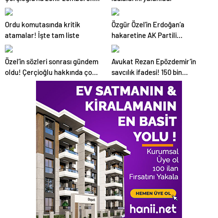
sözler
Ordu komutasında kritik
Özgür Özel’in Erdoğan’a
atamalar! İşte tam liste
hakaretine AK Partili
Baykoç’tan sert tepki: Son
çırpınış
Özel’in sözleri sonrası gündem
Avukat Rezan Epözdemir’in
oldu! Çerçioğlu hakkında çok
savcılık ifadesi! 150 bin
sayıda suç dosyası iddiası
dolarlık rüşvet iddiası soruldu