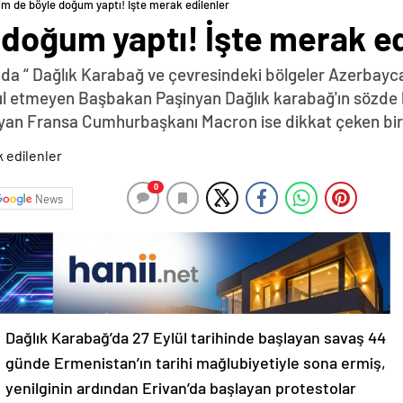
sim de böyle doğum yaptı! İşte merak edilenler
 doğum yaptı! İşte merak ed
da “ Dağlık Karabağ ve çevresindeki bölgeler Azerbayca
abul etmeyen Başbakan Paşinyan Dağlık karabağ'ın sözde 
yan Fransa Cumhurbaşkanı Macron ise dikkat çeken bir z
0
News
Dağlık Karabağ’da 27 Eylül tarihinde başlayan savaş 44
günde Ermenistan’ın tarihi mağlubiyetiyle sona ermiş,
yenilginin ardından Erivan’da başlayan protestolar