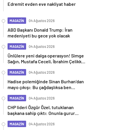
Edremit evden eve nakliyat haber
MAGAZİN
04 Ağustos 2026
ABD Başkanı Donald Trump: İran
medeniyeti bu gece yok olacak
MAGAZİN
04 Ağustos 2026
Ünlülere yeni dalga operasyon! Simge
Sağın, Mustafa Ceceli, İbrahim Çelikkol
dahil 9 isim gözaltına alındı
MAGAZİN
04 Ağustos 2026
Hadise polemiğinde Sinan Burhan’dan
mayo çıkışı: Bu çağdaşlıksa ben
gericiyim
MAGAZİN
04 Ağustos 2026
CHP lideri Özgür Özel, tutuklanan
başkana sahip çıktı: Onunla gurur
duyuyoruz
MAGAZİN
04 Ağustos 2026