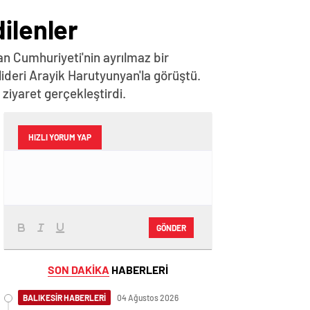
ilenler
n Cumhuriyeti'nin ayrılmaz bir
lideri Arayik Harutyunyan'la görüştü.
iyaret gerçekleştirdi.
HIZLI YORUM YAP
GÖNDER
SON DAKİKA
HABERLERİ
BALIKESİR HABERLERİ
04 Ağustos 2026