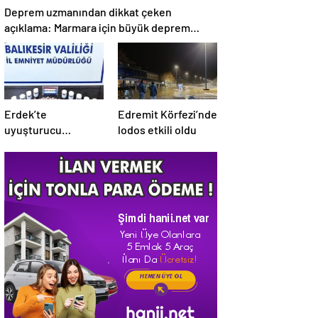
Deprem uzmanından dikkat çeken
açıklama: Marmara için büyük deprem
uyarısı
Erdek’te
Edremit Körfezi’nde
uyuşturucu
lodos etkili oldu
operasyonunda 5
tutuklama