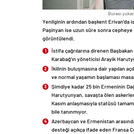
Burası yukarı
Yenilginin ardından başkent Erivan’da i
Paşinyan ise uzun süre sonra cepheye s
görüntülendi.
İstifa çağrılarına direnen Başbakan
Karabağ’ın yöneticisi Arayik Haruty
İkilinin buluşmasına dair yapılan a
ve normal yaşamın başlaması masaya
Şimdiye kadar 25 bin Ermeninin Dağ
Harutyunyan, savaşta ölen askerleri
Kasım anlaşmasıyla statüsü tamame
bile tanınmıyor.
Azerbaycan ve Ermenistan arasında
desteği açıkça ifade eden Fransa 