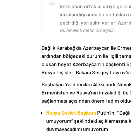
İmzalanan ortak bildiriye göre
imzalandığı anda bulundukları n
geçirdiği yerleşim yerleri Aze
Bu bir alıntı metin örneğidir.
Dağlık Karabağ’da Azerbaycan ile Erme
ardından bölgedeki durum ile ilgili t
oluşan heyet Azerbaycan’ın başkenti B
Rusya Dışişleri Bakanı Sergey Lavrov’d
Başbakan Yardımcıları Aleksandr Nova
Ermenistan ve Rusya’nın imzaladığı üçlü
sağlanması açısından önemli adım oldu
Rusya Devlet Başkanı
Putin’in, “‘Dağ
umuyorum” şeklindeki açıklamasına kat
duymayacağımı umuyorum.