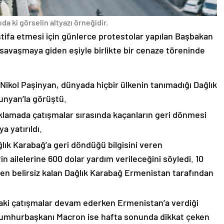
da ki görselin altyazı örneğidir.
stifa etmesi için günlerce protestolar yapılan Başbakan
avaşmaya giden eşiyle birlikte bir cenaze töreninde
 Nikol Paşinyan, dünyada hiçbir ülkenin tanımadığı Dağlık
unyan’la görüştü.
çıklamada çatışmalar sırasında kaçanların geri dönmesi
 yatırıldı.
lık Karabağ’a geri döndüğü bilgisini veren
n ailelerine 600 dolar yardım verileceğini söyledi. 10
n belirsiz kalan Dağlık Karabağ Ermenistan tarafından
ki çatışmalar devam ederken Ermenistan’a verdiği
Cumhurbaşkanı Macron ise hafta sonunda dikkat çeken