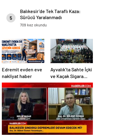
Balıkesir’de Tek Taraflı Kaza:
Sürücü Yaralanmadı
5
709 kez okundu
Edremit evden eve
Ayvalık’ta Sahte İçki
nakliyat haber
ve Kaçak Sigara
Operasyonu: 2
Tutuklama