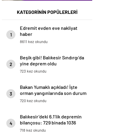
KATEGORİNİN POPÜLERLERİ
Edremit evden eve nakliyat
haber
1
8611 kez okundu
Beşik gibi! Balıkesir Sındırgı’da
yine deprem oldu
2
723 kez okundu
Bakan Yumaklı açıkladı! İşte
orman yangınlarında son durum
3
720 kez okundu
Balıkesir’deki 6.1’lik depremin
bilançosu: 729 binada 1036
4
bağımsız bölüm ağır hasarlı
718 kez okundu