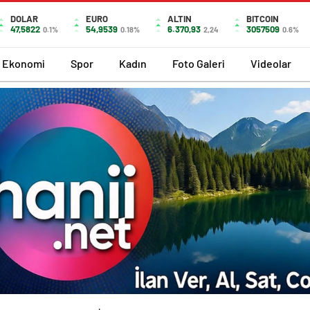
DOLAR
EURO
ALTIN
BITCOIN
47,5822
54,9539
6.370,93
3057509
0.1%
0.18%
2,24
0.6%
Ekonomi
Spor
Kadın
Foto Galeri
Videolar