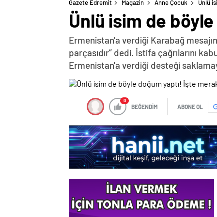
Gazete Edremit
Magazin
Anne Çocuk
Ünlü i
Ünlü isim de böyle
Ermenistan'a verdiği Karabağ mesajın
parçasıdır” dedi. İstifa çağrılarını k
Ermenistan'a verdiği desteği saklama
0
BEĞENDİM
ABONE OL