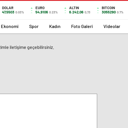
DOLAR
EURO
ALTIN
BITCOIN
47,5503
54,9106
6.242,06
3055290
0.03%
0.23%
0,73
0.7%
Ekonomi
Spor
Kadın
Foto Galeri
Videolar
zimle iletişime geçebilirsiniz.