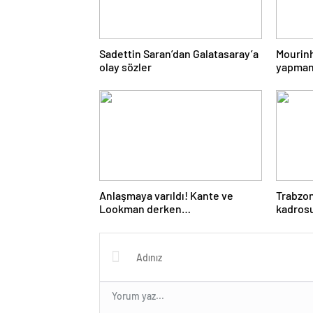
Sadettin Saran’dan Galatasaray’a
Mourinh
olay sözler
yapmanı
Anlaşmaya varıldı! Kante ve
Trabzon
Lookman derken
kadrosu
Fenerbahçe’den büyük ters köşe