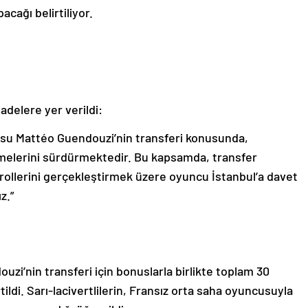
acağı belirtiliyor.
adelere yer verildi:
usu Mattéo Guendouzi’nin transferi konusunda,
melerini sürdürmektedir. Bu kapsamda, transfer
trollerini gerçekleştirmek üzere oyuncu İstanbul’a davet
z.”
ouzi’nin transferi için bonuslarla birlikte toplam 30
rtildi. Sarı-lacivertlilerin, Fransız orta saha oyuncusuyla