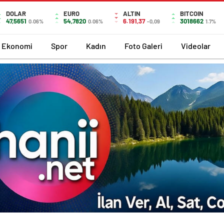
DOLAR
EURO
ALTIN
BITCOIN
47,5651
54,7820
6.191,37
3018662
0.06%
0.06%
-0,09
1.7%
Ekonomi
Spor
Kadın
Foto Galeri
Videolar