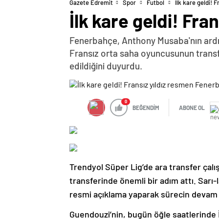
Gazete Edremit
Spor
Futbol
İlk kare geldi! 
İlk kare geldi! Fr
Fenerbahçe, Anthony Musaba'nın ardında
Fransız orta saha oyuncusunun transfe
edildiğini duyurdu.
0
BEĞENDİM
ABONE OL
Trendyol Süper Lig’de ara transfer ça
transferinde önemli bir adım attı. Sarı-l
resmi açıklama yaparak sürecin devam 
Guendouzi’nin, bugün öğle saatlerinde 