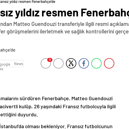
Fransız yıldız resmen Fenerbahçe’de
ansız yıldız resmen Fenerbah
n Matteo Guendouzi transferiyle ilgili resmi açıklama y
r görüşmelerini ilerletmek ve sağlık kontrollerini gerç
0
News
lışmalarını sürdüren Fenerbahçe, Matteo Guendouzi
acivertli kulüp, 26 yaşındaki Fransız futbolcuyla ilgili
ettiğini duyurdu.
İstanbul’da olması bekleniyor. Fransız futbolcunun