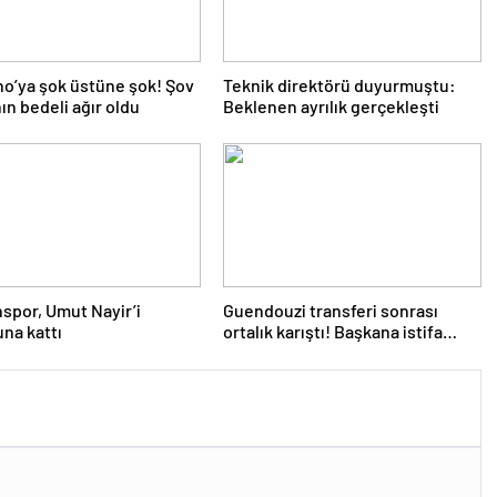
o’ya şok üstüne şok! Şov
Teknik direktörü duyurmuştu:
n bedeli ağır oldu
Beklenen ayrılık gerçekleşti
spor, Umut Nayir’i
Guendouzi transferi sonrası
na kattı
ortalık karıştı! Başkana istifa
çağrısı