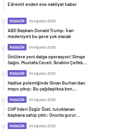
Edremit evden eve nakliyat haber
MAGAZİN
04 Ağustos 2026
ABD Başkanı Donald Trump: İran
medeniyeti bu gece yok olacak
MAGAZİN
04 Ağustos 2026
Ünlülere yeni dalga operasyon! Simge
Sağın, Mustafa Ceceli, İbrahim Çelikkol
dahil 9 isim gözaltına alındı
MAGAZİN
04 Ağustos 2026
Hadise polemiğinde Sinan Burhan’dan
mayo çıkışı: Bu çağdaşlıksa ben
gericiyim
MAGAZİN
04 Ağustos 2026
CHP lideri Özgür Özel, tutuklanan
başkana sahip çıktı: Onunla gurur
duyuyoruz
MAGAZİN
04 Ağustos 2026