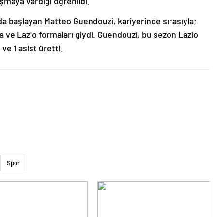
şmaya vardığı öğrenildi.
da başlayan Matteo Guendouzi, kariyerinde sırasıyla;
ya ve Lazio formaları giydi. Guendouzi, bu sezon Lazio
ve 1 asist üretti.
Spor