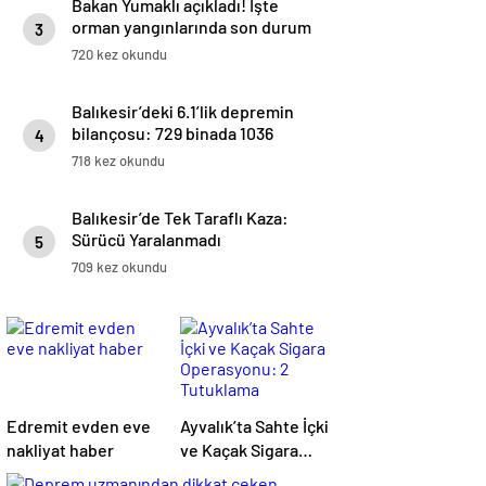
Bakan Yumaklı açıkladı! İşte
orman yangınlarında son durum
3
720 kez okundu
Balıkesir’deki 6.1’lik depremin
bilançosu: 729 binada 1036
4
bağımsız bölüm ağır hasarlı
718 kez okundu
Balıkesir’de Tek Taraflı Kaza:
Sürücü Yaralanmadı
5
709 kez okundu
Edremit evden eve
Ayvalık’ta Sahte İçki
nakliyat haber
ve Kaçak Sigara
Operasyonu: 2