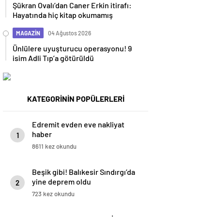
Şükran Ovalı’dan Caner Erkin itirafı:
Hayatında hiç kitap okumamış
MAGAZİN
04 Ağustos 2026
Ünlülere uyuşturucu operasyonu! 9
isim Adli Tıp’a götürüldü
KATEGORİNİN POPÜLERLERİ
Edremit evden eve nakliyat
haber
1
8611 kez okundu
Beşik gibi! Balıkesir Sındırgı’da
yine deprem oldu
2
723 kez okundu