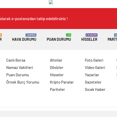
olarak e-postanızdan takip edebilirsiniz !
K
TAHMİNİ
LİG
EKONOMİ
E
R
HAVA DURUMU
PUAN DURUMU
HISSELER
PARI
Canlı Borsa
Altınlar
Foto Galeri
Namaz Vakitleri
Dövizler
Video Galeri
Puan Durumu
Hisseler
Yazarlar
Örnek Burç Yorumu
Kripto Paralar
Gazeteler
Pariteler
Sıcak Haber