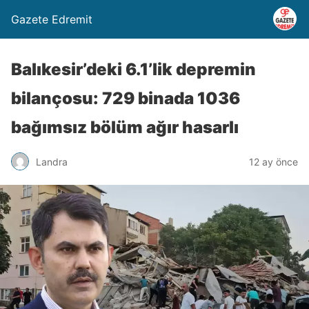
Gazete Edremit
Balıkesir’deki 6.1’lik depremin
bilançosu: 729 binada 1036
bağımsız bölüm ağır hasarlı
Landra
12 ay önce