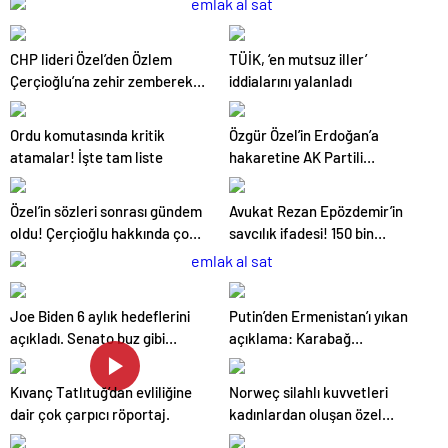
CHP lideri Özel’den Özlem
TÜİK, ‘en mutsuz iller’
Çerçioğlu’na zehir zemberek
iddialarını yalanladı
sözler
Ordu komutasında kritik
Özgür Özel’in Erdoğan’a
atamalar! İşte tam liste
hakaretine AK Partili
Baykoç’tan sert tepki: Son
çırpınış
Özel’in sözleri sonrası gündem
Avukat Rezan Epözdemir’in
oldu! Çerçioğlu hakkında çok
savcılık ifadesi! 150 bin
sayıda suç dosyası iddiası
dolarlık rüşvet iddiası soruldu
Joe Biden 6 aylık hedeflerini
Putin’den Ermenistan’ı yıkan
açıkladı. Senato buz gibi…
açıklama: Karabağ
Azerbaycan’ın ayrılmaz bir
parçasıdır!
Kıvanç Tatlıtuğ’dan evliliğine
Norweç silahlı kuvvetleri
dair çok çarpıcı röportaj.
kadınlardan oluşan özel
kuvvetler eğitimlerini başlattı.