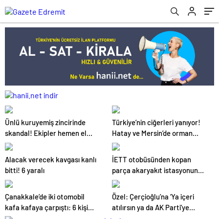
Ünlü kuruyemiş zincirinde
Türkiye’nin ciğerleri yanıyor!
skandal! Ekipler hemen el
Hatay ve Mersin’de orman
koydu
yangınları çıktı
Alacak verecek kavgası kanlı
İETT otobüsünden kopan
bitti! 6 yaralı
parça akaryakıt istasyonuna
düştü
Çanakkale’de iki otomobil
Özel: Çerçioğlu’na ‘Ya içeri
kafa kafaya çarpıştı: 6 kişi
atılırsın ya da AK Parti’ye
hayatını kaybetti
katılırsın’ demişler