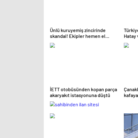
Ünlü kuruyemiş zincirinde
Türkiy
skandal! Ekipler hemen el
Hatay 
koydu
yangınl
İETT otobüsünden kopan parça
Çanakk
akaryakıt istasyonuna düştü
kafaya 
kaybet