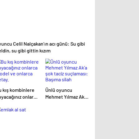
uncu Celil Nalçakan’ın acı günü: Su gibi
ldin, su gibi gittin kızım
u kış kombinlere
Ünlü oyuncu
oyacağınız onlarca
Mehmet Yılmaz Ak’a
odel ve onlarca
şok taciz suçlaması:
etay.
Başıma silah
dayayarak…