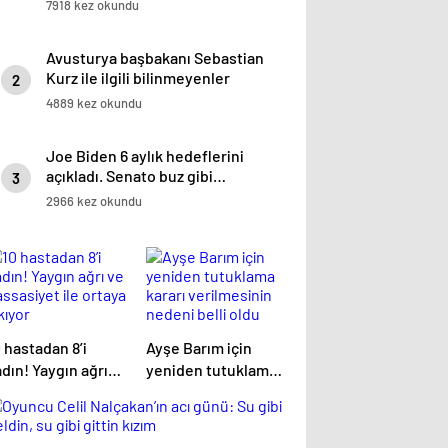
7918 kez okundu
Avusturya başbakanı Sebastian
Kurz ile ilgili bilinmeyenler
2
4889 kez okundu
Joe Biden 6 aylık hedeflerini
açıkladı. Senato buz gibi…
3
2966 kez okundu
 hastadan 8’i
Ayşe Barım için
dın! Yaygın ağrı
yeniden tutuklama
 hassasiyet ile
kararı verilmesinin
taya çıkıyor
nedeni belli oldu