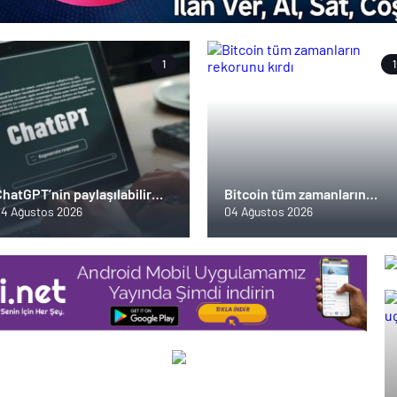
1
1
hatGPT’nin paylaşılabilir
Bitcoin tüm zamanların
ohbet özelliği gizlilik krizine
rekorunu kırdı
4 Ağustos 2026
04 Ağustos 2026
ol açtı