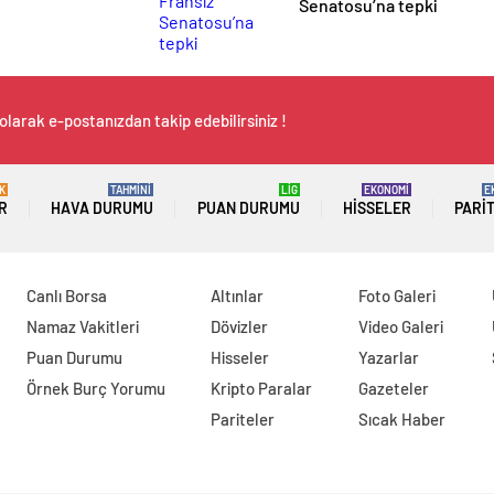
Senatosu’na tepki
olarak e-postanızdan takip edebilirsiniz !
K
TAHMİNİ
LİG
EKONOMİ
E
R
HAVA DURUMU
PUAN DURUMU
HISSELER
PARI
Canlı Borsa
Altınlar
Foto Galeri
Namaz Vakitleri
Dövizler
Video Galeri
Puan Durumu
Hisseler
Yazarlar
Örnek Burç Yorumu
Kripto Paralar
Gazeteler
Pariteler
Sıcak Haber