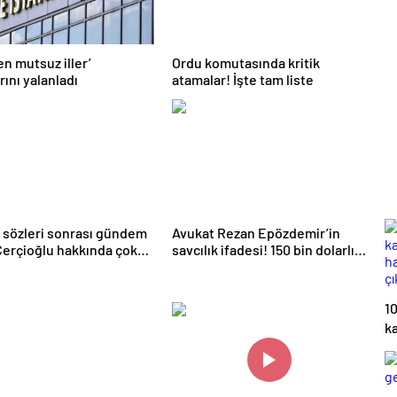
en mutsuz iller’
Ordu komutasında kritik
rını yalanladı
atamalar! İşte tam liste
n sözleri sonrası gündem
Avukat Rezan Epözdemir’in
Çerçioğlu hakkında çok
savcılık ifadesi! 150 bin dolarlık
 suç dosyası iddiası
rüşvet iddiası soruldu
10
ka
ve
or