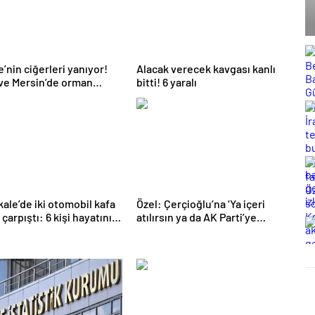
e’nin ciğerleri yanıyor!
Alacak verecek kavgası kanlı
ve Mersin’de orman
bitti! 6 yaralı
arı çıktı
ale’de iki otomobil kafa
Özel: Çerçioğlu’na ‘Ya içeri
çarpıştı: 6 kişi hayatını
atılırsın ya da AK Parti’ye
ti
katılırsın’ demişler