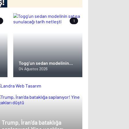
1
Togg’un sedan modelinin
satışa sunulacağı tarih
04 Ağustos 2026
netleşti
Trump, İran’da bataklığa