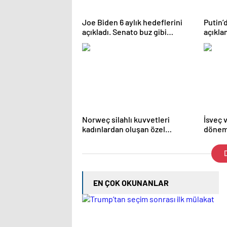
Joe Biden 6 aylık hedeflerini
Putin’
açıkladı. Senato buz gibi…
açıkla
Azerba
parças
Norweç silahlı kuvvetleri
İsveç 
kadınlardan oluşan özel
dönemi
kuvvetler eğitimlerini başlattı.
kararla
D
EN ÇOK OKUNANLAR