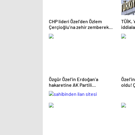
CHP lideri Özel’den Özlem
TÜİK, ‘
Çerçioğlu’na zehir zemberek
iddiala
sözler
Özgür Özel’in Erdoğan’a
Özel’i
hakaretine AK Partili
oldu! 
Baykoç’tan sert tepki: Son
sayıda
çırpınış