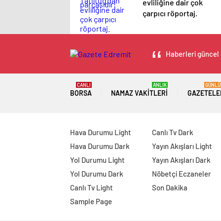
evliliğine dair çok
parçasıdır!
çarpıcı röportaj.
Haberleri güncel 
CANLI
ANLIK
GÜNLÜ
BORSA
NAMAZ VAKITLERI
GAZETELE
Hava Durumu Light
Canlı Tv Dark
Hava Durumu Dark
Yayın Akışları Light
Yol Durumu Light
Yayın Akışları Dark
Yol Durumu Dark
Nöbetçi Eczaneler
Canlı Tv Light
Son Dakika
Sample Page