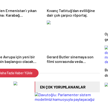
den Ermenistan’ı yıkan
Kıvanç Tatlıtuğ’dan evliliğine
ma: Karabağ
dair çok çarpıcı röportaj.
ycan’ın ayrılmaz bir
ıdır!
Oy
ge
ve Avrupa için yeni bir
Gerard Butler sinemaya son
n başlangıcı olacak
filmi sonrasında veda
r.
edeceğini açıkladı.
B
aha Fazla Haber Yükle
d
m
d
EN ÇOK YORUMLANANLAR