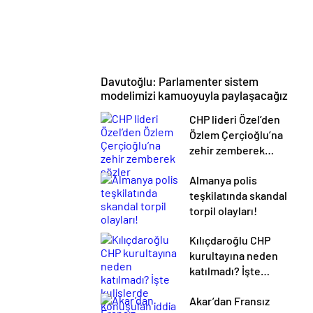
Davutoğlu: Parlamenter sistem
modelimizi kamuoyuyla paylaşacağız
CHP lideri Özel’den
Özlem Çerçioğlu’na
zehir zemberek
sözler
Almanya polis
teşkilatında skandal
torpil olayları!
Kılıçdaroğlu CHP
kurultayına neden
katılmadı? İşte
kulislerde
Akar’dan Fransız
konuşulan iddia