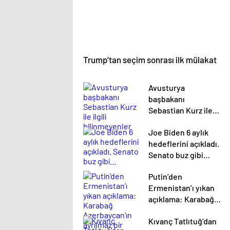
Trump’tan seçim sonrası ilk mülakat
Avusturya
başbakanı
Sebastian Kurz ile
ilgili bilinmeyenler
Joe Biden 6 aylık
hedeflerini açıkladı.
Senato buz gibi…
Putin’den
Ermenistan’ı yıkan
açıklama: Karabağ
Azerbaycan’ın
Kıvanç Tatlıtuğ’dan
ayrılmaz bir