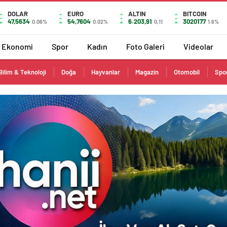
DOLAR
EURO
ALTIN
BITCOIN
47,5634
54,7604
6.203,91
3020177
0.06%
0.02%
0,11
1.6%
Ekonomi
Spor
Kadın
Foto Galeri
Videolar
Bilim & Teknoloji
Doğa
Hayvanlar
Magazin
Otomobil
Spo