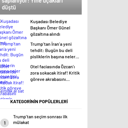
saplanıyor! Yine uçakları
düştü
Kuşadası Belediye
Başkanı Ömer Günel
gözaltına alındı
Trump’tan İran’a yeni
tehdit: Bugün bu deli
pisliklerin başına neler
geleceğini izleyin
Otel faciasında Özcan’ı
zora sokacak itiraf! Kritik
göreve akrabasını
getirmiş
KATEGORİNİN POPÜLERLERİ
Trump’tan seçim sonrası ilk
mülakat
1