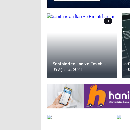
1
Sahibinden İlan ve Emlak
C
İlanları
s
04 Ağustos 2026
0
y