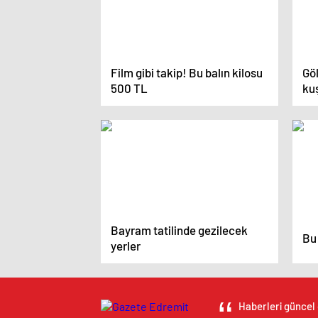
Film gibi takip! Bu balın kilosu
Gö
500 TL
kuş
Bayram tatilinde gezilecek
Bu 
yerler
Haberleri güncel 