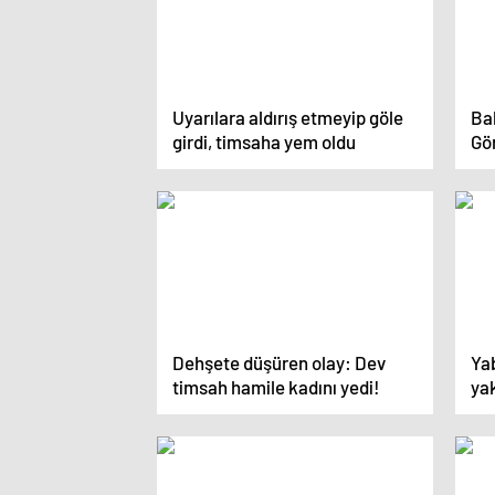
Uyarılara aldırış etmeyip göle
Bal
girdi, timsaha yem oldu
Gör
in
Dehşete düşüren olay: Dev
Ya
timsah hamile kadını yedi!
ya
dü