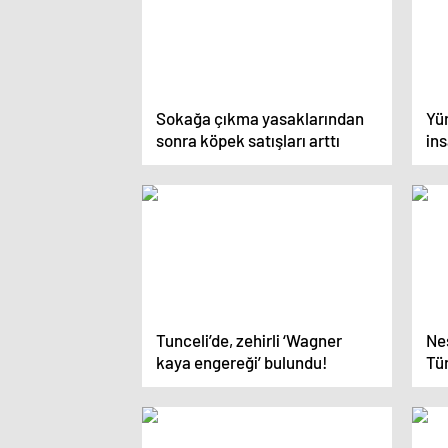
Sokağa çıkma yasaklarından
Yür
sonra köpek satışları arttı
ins
Tunceli’de, zehirli ‘Wagner
Ne
kaya engereği’ bulundu!
Tü