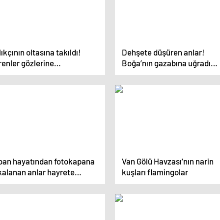
ıkçının oltasına takıldı!
Dehşete düşüren anlar!
enler gözlerine
Boğa’nın gazabına uğradı…
anamadı…
ban hayatından fotokapana
Van Gölü Havzası’nın narin
kalanan anlar hayrete
kuşları flamingolar
şürdü