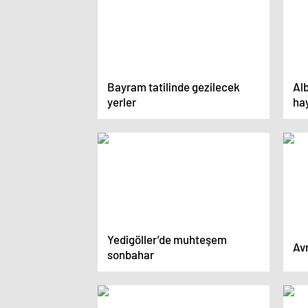
Bayram tatilinde gezilecek
Al
yerler
ha
Yedigöller’de muhteşem
Avr
sonbahar