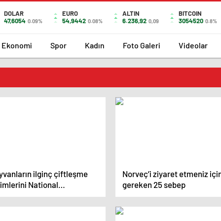
DOLAR
EURO
ALTIN
BITCOIN
47,6054
54,9442
6.236,92
3054520
0.09%
0.08%
0,09
0.8%
Ekonomi
Spor
Kadın
Foto Galeri
Videolar
vanların ilginç çiftleşme
Norveç’i ziyaret etmeniz içi
imlerini National
gereken 25 sebep
ographic görüntüledi.