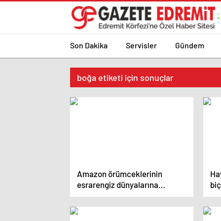
Son Dakika
Servisler
Gündem
boğa etiketi için sonuçlar
Amazon örümceklerinin
Hay
esrarengiz dünyalarına
biç
gitmeye hazır olun.
Ge