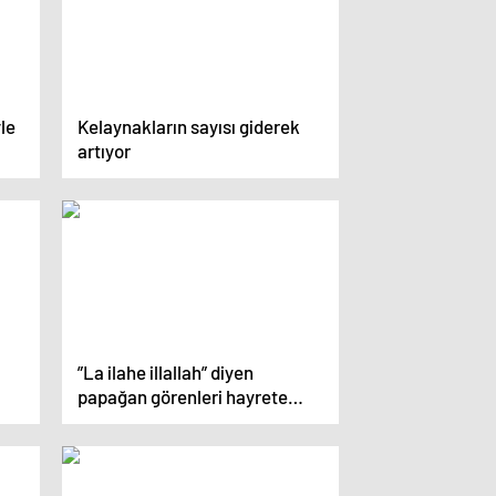
le
Kelaynakların sayısı giderek
artıyor
”La ilahe illallah” diyen
papağan görenleri hayrete
düşürüyor