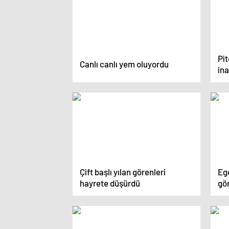
Pi
Canlı canlı yem oluyordu
in
Çift başlı yılan görenleri
Ege
hayrete düşürdü
gö