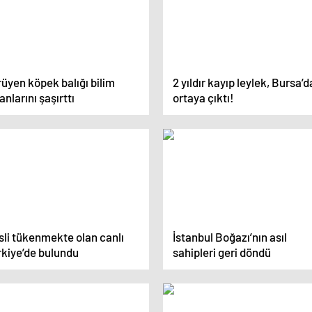
üyen köpek balığı bilim
2 yıldır kayıp leylek, Bursa’d
anlarını şaşırttı
ortaya çıktı!
sli tükenmekte olan canlı
İstanbul Boğazı’nın asıl
rkiye’de bulundu
sahipleri geri döndü