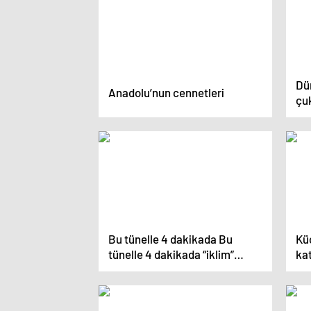
Dü
Anadolu’nun cennetleri
çu
Bu tünelle 4 dakikada Bu
Kü
tünelle 4 dakikada “iklim”
kat
değişecek