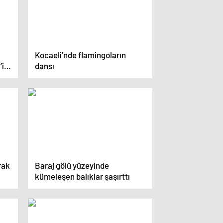
Kocaeli’nde flamingoların
’i
dansı
rak
Baraj gölü yüzeyinde
kümeleşen balıklar şaşırttı