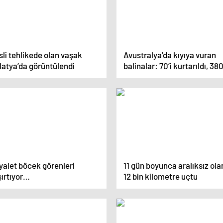
li tehlikede olan vaşak
Avustralya’da kıyıya vuran
latya’da görüntülendi
balinalar: 70’i kurtarıldı, 380
öldü
yalet böcek görenleri
11 gün boyunca aralıksız ola
şırtıyor…
12 bin kilometre uçtu