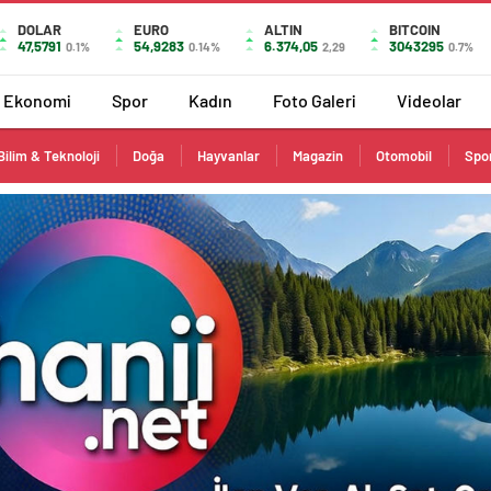
DOLAR
EURO
ALTIN
BITCOIN
47,5791
54,9283
6.374,05
3043295
0.1%
0.14%
2,29
0.7%
Ekonomi
Spor
Kadın
Foto Galeri
Videolar
Bilim & Teknoloji
Doğa
Hayvanlar
Magazin
Otomobil
Spo