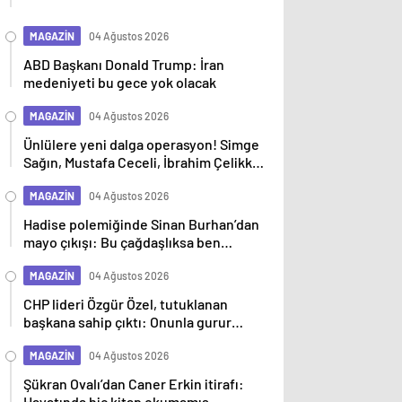
MAGAZİN
04 Ağustos 2026
ABD Başkanı Donald Trump: İran
medeniyeti bu gece yok olacak
MAGAZİN
04 Ağustos 2026
Ünlülere yeni dalga operasyon! Simge
Sağın, Mustafa Ceceli, İbrahim Çelikkol
dahil 9 isim gözaltına alındı
MAGAZİN
04 Ağustos 2026
Hadise polemiğinde Sinan Burhan’dan
mayo çıkışı: Bu çağdaşlıksa ben
gericiyim
MAGAZİN
04 Ağustos 2026
CHP lideri Özgür Özel, tutuklanan
başkana sahip çıktı: Onunla gurur
duyuyoruz
MAGAZİN
04 Ağustos 2026
Şükran Ovalı’dan Caner Erkin itirafı:
Hayatında hiç kitap okumamış