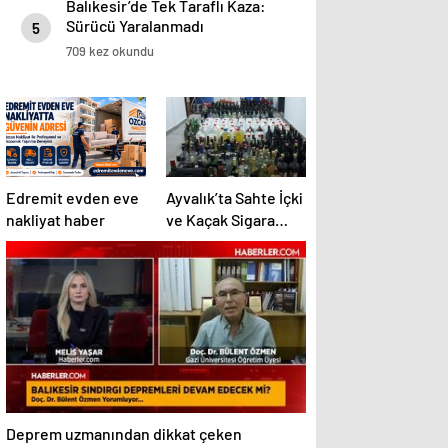
Balıkesir’de Tek Taraflı Kaza:
Sürücü Yaralanmadı
5
709 kez okundu
Edremit evden eve
Ayvalık’ta Sahte İçki
nakliyat haber
ve Kaçak Sigara
Operasyonu: 2
Tutuklama
Deprem uzmanından dikkat çeken