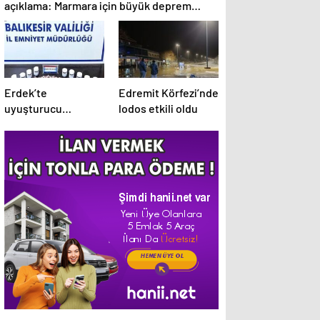
açıklama: Marmara için büyük deprem
uyarısı
Erdek’te
Edremit Körfezi’nde
uyuşturucu
lodos etkili oldu
operasyonunda 5
tutuklama