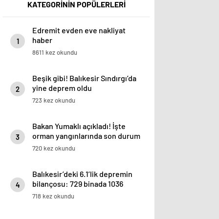
KATEGORİNİN POPÜLERLERİ
Edremit evden eve nakliyat
haber
1
8611 kez okundu
Beşik gibi! Balıkesir Sındırgı’da
yine deprem oldu
2
723 kez okundu
Bakan Yumaklı açıkladı! İşte
orman yangınlarında son durum
3
720 kez okundu
Balıkesir’deki 6.1’lik depremin
bilançosu: 729 binada 1036
4
bağımsız bölüm ağır hasarlı
718 kez okundu