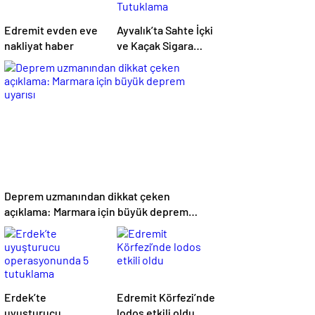
Edremit evden eve
Ayvalık’ta Sahte İçki
nakliyat haber
ve Kaçak Sigara
Operasyonu: 2
Tutuklama
Deprem uzmanından dikkat çeken
açıklama: Marmara için büyük deprem
uyarısı
Erdek’te
Edremit Körfezi’nde
uyuşturucu
lodos etkili oldu