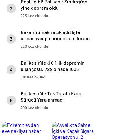
Beşik gibi! Balıkesir Sındırgı’da
yine deprem oldu
2
723 kez okundu
Bakan Yumaklı açıkladı! İşte
orman yangınlarında son durum
3
720 kez okundu
Balıkesir’deki 6.1’lik depremin
bilançosu: 729 binada 1036
4
bağımsız bölüm ağır hasarlı
718 kez okundu
Balıkesir’de Tek Taraflı Kaza:
Sürücü Yaralanmadı
5
709 kez okundu