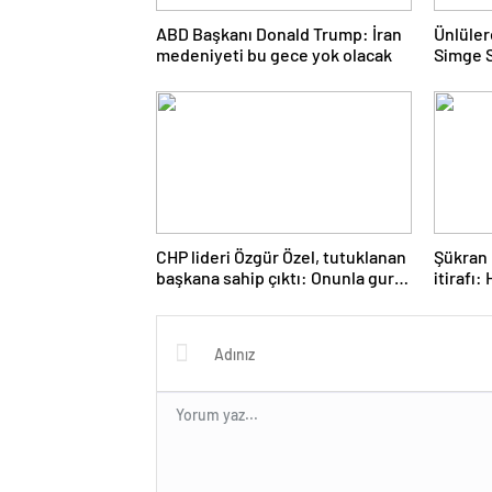
ABD Başkanı Donald Trump: İran
Ünlüler
medeniyeti bu gece yok olacak
Simge S
İbrahim
gözaltın
CHP lideri Özgür Özel, tutuklanan
Şükran 
başkana sahip çıktı: Onunla gurur
itirafı:
duyuyoruz
okuma