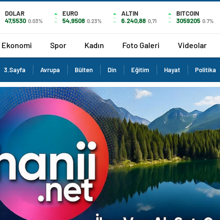
DOLAR
EURO
ALTIN
BITCOIN
47,5530
54,9508
6.240,88
3059205
0.03%
0.23%
0,71
0.7%
Ekonomi
Spor
Kadın
Foto Galeri
Videolar
3.Sayfa
Avrupa
Bülten
Din
Eğitim
Hayat
Politika