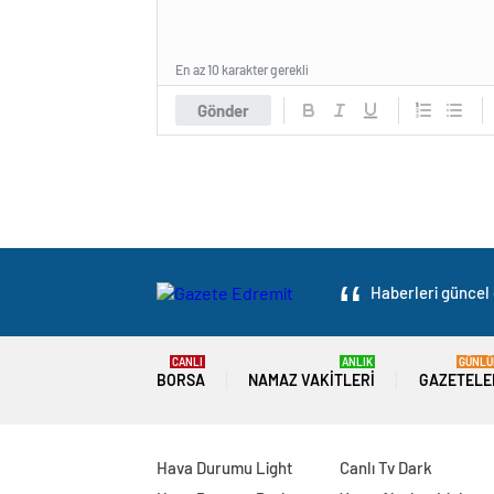
En az 10 karakter gerekli
Gönder
Haberleri güncel 
CANLI
ANLIK
GÜNLÜ
BORSA
NAMAZ VAKITLERI
GAZETELE
Hava Durumu Light
Canlı Tv Dark