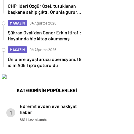
CHP lideri Özgür Özel, tutuklanan
başkana sahip çıktı: Onunla gurur
duyuyoruz
MAGAZİN
04 Ağustos 2026
Şükran Ovalı’dan Caner Erkin itirafı:
Hayatında hiç kitap okumamış
MAGAZİN
04 Ağustos 2026
Ünlülere uyuşturucu operasyonu! 9
isim Adli Tıp’a götürüldü
KATEGORİNİN POPÜLERLERİ
Edremit evden eve nakliyat
haber
1
8611 kez okundu