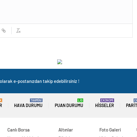
olarak e-postanızdan takip edebilirsiniz !
K
TAHMİNİ
LİG
EKONOMİ
E
R
HAVA DURUMU
PUAN DURUMU
HISSELER
PARI
Canlı Borsa
Altınlar
Foto Galeri