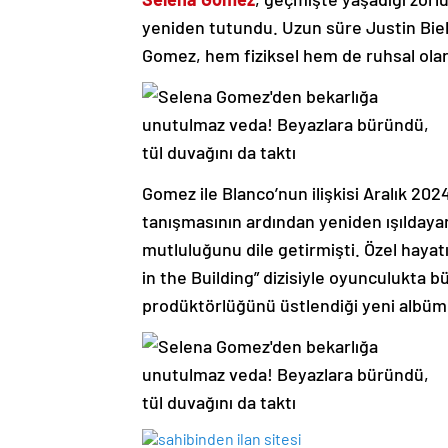
yeniden tutundu. Uzun süre Justin Biebe
Gomez, hem fiziksel hem de ruhsal ola
Gomez ile Blanco’nun ilişkisi Aralık 20
tanışmasının ardından yeniden ışılday
mutluluğunu dile getirmişti. Özel hayat
in the Building” dizisiyle oyunculukta b
prodüktörlüğünü üstlendiği yeni albümüy