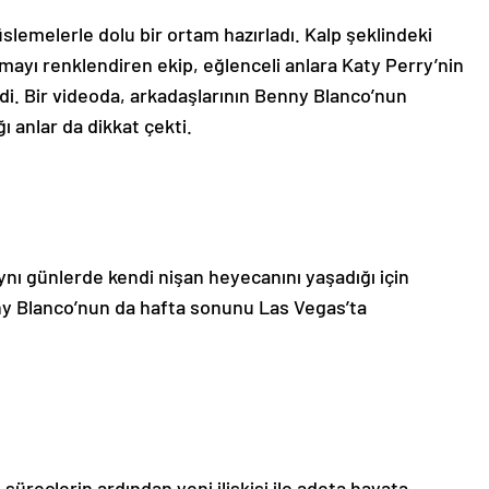
üslemelerle dolu bir ortam hazırladı. Kalp şeklindeki
amayı renklendiren ekip, eğlenceli anlara Katy Perry’nin
rdi. Bir videoda, arkadaşlarının Benny Blanco’nun
ı anlar da dikkat çekti.
ynı günlerde kendi nişan heyecanını yaşadığı için
y Blanco’nun da hafta sonunu Las Vegas’ta
 süreçlerin ardından yeni ilişkisi ile adeta hayata