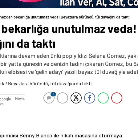
ez’den bekarlığa unutulmaz veda! Beyazlara büründü, tül duvağını da taktı
bekarlığa unutulmaz veda!
ını da taktı
rlıklarına devam eden ünlü pop yıldızı Selena Gomez, yakı
 bir yatta güneşin ve denizin tadını çıkaran Gomez, bu öz
ılı elbisesi ve 'gelin adayı' yazılı beyaz tül duvağıyla ad
0
News
 yapımcısı Benny Blanco ile nikah masasına oturmaya