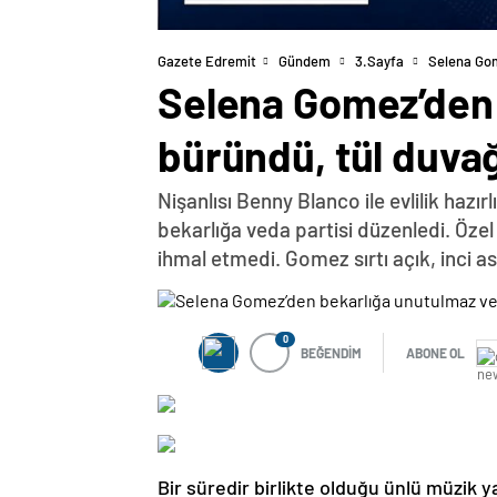
Gazete Edremit
Gündem
3.Sayfa
Selena Gom
Selena Gomez’den 
büründü, tül duvağ
Nişanlısı Benny Blanco ile evlilik hazı
bekarlığa veda partisi düzenledi. Özel
ihmal etmedi. Gomez sırtı açık, inci ask
0
BEĞENDİM
ABONE OL
Bir süredir birlikte olduğu ünlü müzik