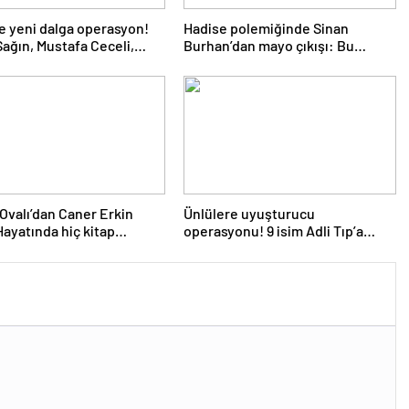
e yeni dalga operasyon!
Hadise polemiğinde Sinan
ağın, Mustafa Ceceli,
Burhan’dan mayo çıkışı: Bu
 Çelikkol dahil 9 isim
çağdaşlıksa ben gericiyim
a alındı
Ovalı’dan Caner Erkin
Ünlülere uyuşturucu
 Hayatında hiç kitap
operasyonu! 9 isim Adli Tıp’a
mış
götürüldü