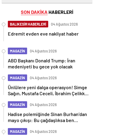
SON DAKİKA
HABERLERİ
BALIKESİR HABERLERİ
04 Ağustos 2026
Edremit evden eve nakliyat haber
MAGAZİN
04 Ağustos 2026
ABD Başkanı Donald Trump: İran
medeniyeti bu gece yok olacak
MAGAZİN
04 Ağustos 2026
Ünlülere yeni dalga operasyon! Simge
Sağın, Mustafa Ceceli, İbrahim Çelikkol
dahil 9 isim gözaltına alındı
MAGAZİN
04 Ağustos 2026
Hadise polemiğinde Sinan Burhan’dan
mayo çıkışı: Bu çağdaşlıksa ben
gericiyim
MAGAZİN
04 Ağustos 2026