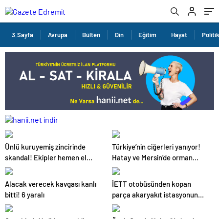
3.Sayfa
Avrupa
Bülten
Din
Eğitim
Hayat
Politi
Ünlü kuruyemiş zincirinde
Türkiye’nin ciğerleri yanıyor!
skandal! Ekipler hemen el
Hatay ve Mersin’de orman
koydu
yangınları çıktı
Alacak verecek kavgası kanlı
İETT otobüsünden kopan
bitti! 6 yaralı
parça akaryakıt istasyonuna
düştü