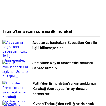
Trump’tan seçim sonrası ilk mülakat
Avusturya başbakanı Sebastian Kurz ile
ilgili bilinmeyenler
Joe Biden 6 aylık hedeflerini açıkladı.
Senato buz gibi…
Putin’den Ermenistan’ı yıkan açıklama:
Karabağ Azerbaycan’ın ayrılmaz bir
parçasıdır!
Kıvanç Tatlıtuğ’dan evliliğine dair çok