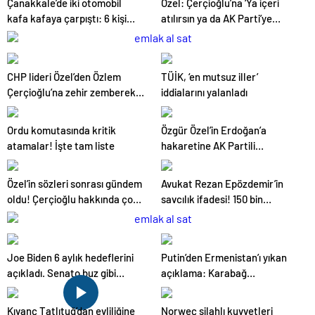
Çanakkale’de iki otomobil
Özel: Çerçioğlu’na ‘Ya içeri
kafa kafaya çarpıştı: 6 kişi
atılırsın ya da AK Parti’ye
hayatını kaybetti
katılırsın’ demişler
CHP lideri Özel’den Özlem
TÜİK, ‘en mutsuz iller’
Çerçioğlu’na zehir zemberek
iddialarını yalanladı
sözler
Ordu komutasında kritik
Özgür Özel’in Erdoğan’a
atamalar! İşte tam liste
hakaretine AK Partili
Baykoç’tan sert tepki: Son
çırpınış
Özel’in sözleri sonrası gündem
Avukat Rezan Epözdemir’in
oldu! Çerçioğlu hakkında çok
savcılık ifadesi! 150 bin
sayıda suç dosyası iddiası
dolarlık rüşvet iddiası soruldu
Joe Biden 6 aylık hedeflerini
Putin’den Ermenistan’ı yıkan
açıkladı. Senato buz gibi…
açıklama: Karabağ
Azerbaycan’ın ayrılmaz bir
parçasıdır!
Kıvanç Tatlıtuğ’dan evliliğine
Norweç silahlı kuvvetleri