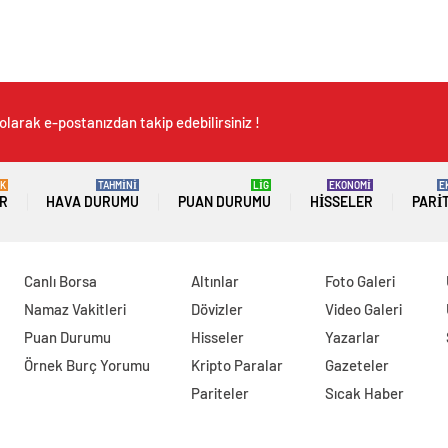
olarak e-postanızdan takip edebilirsiniz !
K
TAHMİNİ
LİG
EKONOMİ
E
R
HAVA DURUMU
PUAN DURUMU
HISSELER
PARI
Canlı Borsa
Altınlar
Foto Galeri
Namaz Vakitleri
Dövizler
Video Galeri
Puan Durumu
Hisseler
Yazarlar
Örnek Burç Yorumu
Kripto Paralar
Gazeteler
Pariteler
Sıcak Haber