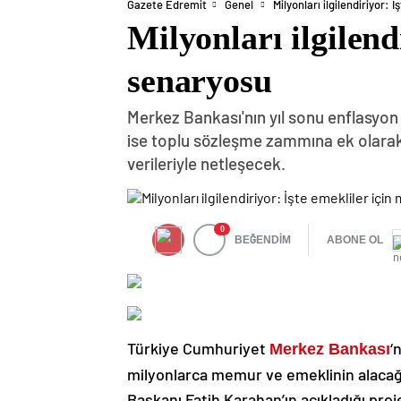
Gazete Edremit
Genel
Milyonları ilgilendiriyor:
Milyonları ilgilend
senaryosu
Merkez Bankası'nın yıl sonu enflasyo
ise toplu sözleşme zammına ek olarak
verileriyle netleşecek.
0
BEĞENDİM
ABONE OL
Türkiye Cumhuriyet
‘
Merkez Bankası
milyonlarca memur ve emeklinin alacağı 
Başkanı Fatih Karahan’ın açıkladığı pro