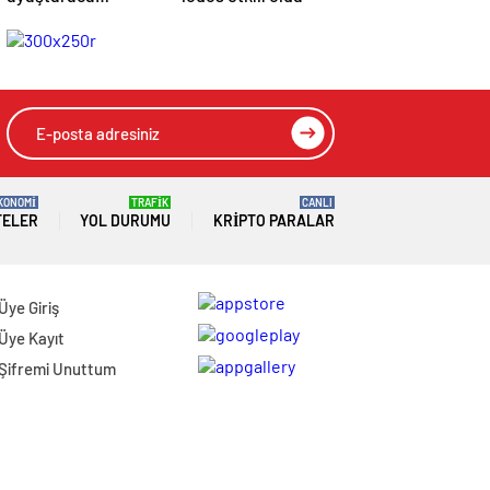
operasyonunda 5
tutuklama
KONOMİ
TRAFİK
CANLI
TELER
YOL DURUMU
KRIPTO PARALAR
Üye Giriş
Üye Kayıt
Şifremi Unuttum