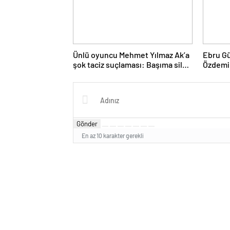
Ünlü oyuncu Mehmet Yılmaz Ak’a
Ebru Gü
şok taciz suçlaması: Başıma silah
Özdemi
dayayarak…
soruştu
Gönder
En az 10 karakter gerekli