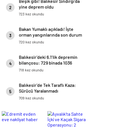
Beşik gibi! Balıkesir Sındırgı’da
yine deprem oldu
2
723 kez okundu
Bakan Yumaklı açıkladı! İşte
orman yangınlarında son durum
3
720 kez okundu
Balıkesir’deki 6.1’lik depremin
bilançosu: 729 binada 1036
4
bağımsız bölüm ağır hasarlı
718 kez okundu
Balıkesir’de Tek Taraflı Kaza:
Sürücü Yaralanmadı
5
709 kez okundu