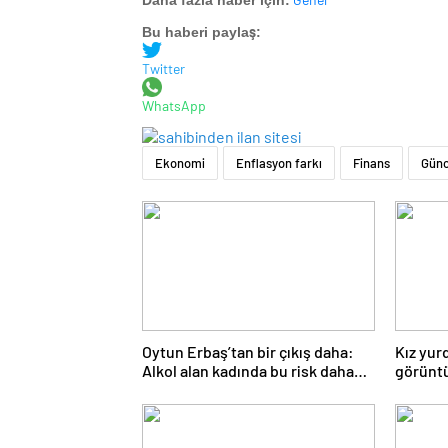
Daha fazla haber için:
Bu haberi paylaş:
Twitter
WhatsApp
Ekonomi
Enflasyon farkı
Finans
Günc
Oytun Erbaş’tan bir çıkış daha:
Kız yur
Alkol alan kadında bu risk daha
görünt
yüksek