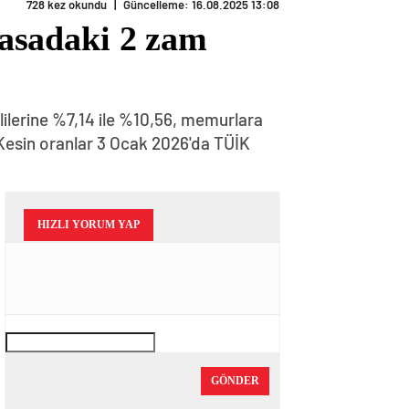
728 kez okundu
|
Güncelleme: 16.08.2025 13:08
 masadaki 2 zam
ilerine %7,14 ile %10,56, memurlara
Kesin oranlar 3 Ocak 2026'da TÜİK
HIZLI YORUM YAP
GÖNDER