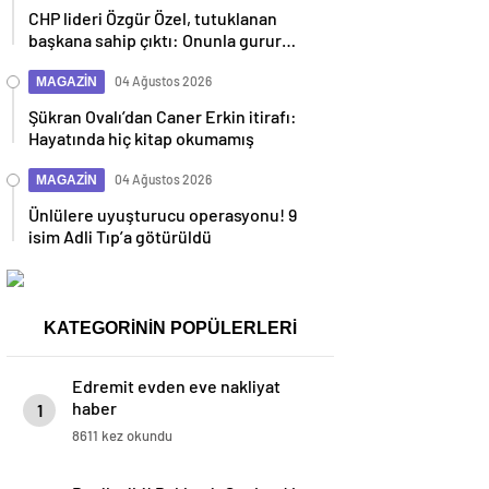
CHP lideri Özgür Özel, tutuklanan
başkana sahip çıktı: Onunla gurur
duyuyoruz
04 Ağustos 2026
MAGAZİN
Şükran Ovalı’dan Caner Erkin itirafı:
Hayatında hiç kitap okumamış
04 Ağustos 2026
MAGAZİN
Ünlülere uyuşturucu operasyonu! 9
isim Adli Tıp’a götürüldü
KATEGORİNİN POPÜLERLERİ
Edremit evden eve nakliyat
haber
1
8611 kez okundu