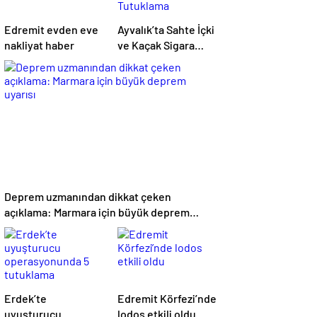
Edremit evden eve
Ayvalık’ta Sahte İçki
nakliyat haber
ve Kaçak Sigara
Operasyonu: 2
Tutuklama
Deprem uzmanından dikkat çeken
açıklama: Marmara için büyük deprem
uyarısı
Erdek’te
Edremit Körfezi’nde
uyuşturucu
lodos etkili oldu