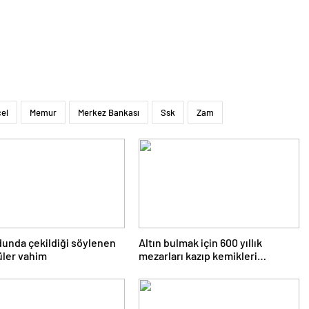
el
Memur
Merkez Bankası
Ssk
Zam
dunda çekildiği söylenen
Altın bulmak için 600 yıllık
üler vahim
mezarları kazıp kemikleri
çıkardılar