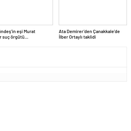
ndeş’in eşi Murat
Ata Demirer’den Çanakkale’de
r suç örgütü
İlber Ortaylı taklidi
rmasında gözaltına alındı