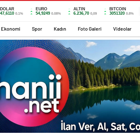
DOLAR
EURO
ALTIN
BITCOIN
47,6110
54,9249
6.236,70
3051320
0.1%
0.08%
0,09
0.8%
Ekonomi
Spor
Kadın
Foto Galeri
Videolar