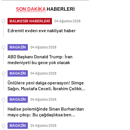
SON DAKİKA
HABERLERİ
04 Ağustos 2026
BALIKESİR HABERLERİ
Edremit evden eve nakliyat haber
04 Ağustos 2026
MAGAZİN
ABD Başkanı Donald Trump: İran
medeniyeti bu gece yok olacak
04 Ağustos 2026
MAGAZİN
Ünlülere yeni dalga operasyon! Simge
Sağın, Mustafa Ceceli, İbrahim Çelikkol
dahil 9 isim gözaltına alındı
04 Ağustos 2026
MAGAZİN
Hadise polemiğinde Sinan Burhan’dan
mayo çıkışı: Bu çağdaşlıksa ben
gericiyim
04 Ağustos 2026
MAGAZİN