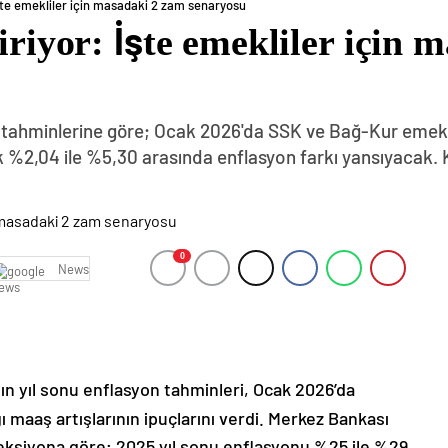
 İşte emekliler için masadaki 2 zam senaryosu
iriyor: İşte emekliler için
n tahminlerine göre; Ocak 2026'da SSK ve Bağ-Kur emekl
 %2,04 ile %5,30 arasında enflasyon farkı yansıyacak. 
0
News
nın yıl sonu enflasyon tahminleri, Ocak 2026’da
maaş artışlarının ipuçlarını verdi. Merkez Bankası
jeksiyona göre; 2025 yıl sonu enflasyonu %25 ile %29