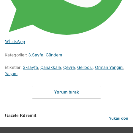
WhatsApp
Kategoriler:
3.Sayfa
,
Gündem
Etiketler:
3-sayfa
,
Çanakkale
,
Çevre
,
Gelibolu
,
Orman Yangını
,
Yaşam
Yorum bırak
Gazete Edremit
Yukarı dön