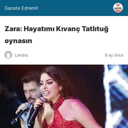
Gazete Edremit
Zara: Hayatımı Kıvanç Tatlıtuğ
oynasın
Landra
8 ay önce