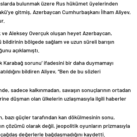
emaslarda bulunmak üzere Rus hükümet üyelerinden
akü’ye gitmiş, Azerbaycan Cumhurbaşkanı İlham Aliyev,
ur.
k ve Aleksey Overçuk oluşan heyet Azerbaycan,
 bildirinin bölgede sağlam ve uzun süreli barışın
ğunu açıklamıştı.
lık Karabağ sorunu’ ifadesini bir daha duymamayı
ıldığını bildiren Aliyev, “Ben de bu sözleri
nde, sadece kalkınmadan, savaşın sonuçlarının ortadan
rine düşman olan ülkelerin uzlaşmasıyla ilgili haberler
nin, bazı güçler tarafından kan dökülmesinin sonu,
ın çözümü olarak değil, jeopolitik oyunların prizmasıyla
 çağdaş değerlerle bağdaşmadığını kaydetti.