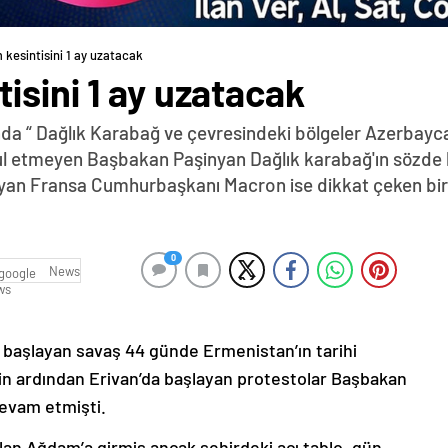
kesintisini 1 ay uzatacak
isini 1 ay uzatacak
da “ Dağlık Karabağ ve çevresindeki bölgeler Azerbayca
abul etmeyen Başbakan Paşinyan Dağlık karabağ'ın sözde 
yan Fransa Cumhurbaşkanı Macron ise dikkat çeken bir z
0
News
e başlayan savaş 44 günde Ermenistan’ın tarihi
nin ardından Erivan’da başlayan protestolar Başbakan
devam etmişti.
lan Ağdam’a girmiş ancak şehirdeki acı tablo, gün