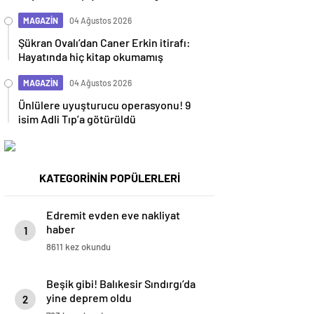
duyuyoruz
MAGAZİN
04 Ağustos 2026
Şükran Ovalı’dan Caner Erkin itirafı:
Hayatında hiç kitap okumamış
MAGAZİN
04 Ağustos 2026
Ünlülere uyuşturucu operasyonu! 9
isim Adli Tıp’a götürüldü
KATEGORİNİN POPÜLERLERİ
Edremit evden eve nakliyat
haber
1
8611 kez okundu
Beşik gibi! Balıkesir Sındırgı’da
yine deprem oldu
2