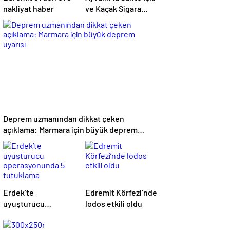
nakliyat haber
ve Kaçak Sigara
Operasyonu: 2
Tutuklama
Deprem uzmanından dikkat çeken
açıklama: Marmara için büyük deprem
uyarısı
Erdek’te
Edremit Körfezi’nde
uyuşturucu
lodos etkili oldu
operasyonunda 5
tutuklama