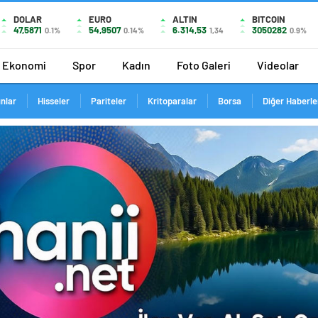
DOLAR
EURO
ALTIN
BITCOIN
47,5871
54,9507
6.314,53
3050282
0.1%
0.14%
1,34
0.9%
Ekonomi
Spor
Kadın
Foto Galeri
Videolar
ınlar
Hisseler
Pariteler
Kritoparalar
Borsa
Diğer Haberle