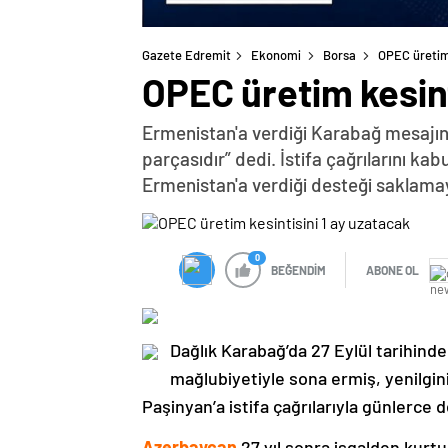
Gazete Edremit
Ekonomi
Borsa
OPEC üretim 
OPEC üretim kesint
Ermenistan'a verdiği Karabağ mesajın
parçasıdır” dedi. İstifa çağrılarını k
Ermenistan'a verdiği desteği saklama
0
BEĞENDİM
ABONE OL
Dağlık Karabağ’da 27 Eylül tarihind
mağlubiyetiyle sona ermiş, yenilgi
Paşinyan’a istifa çağrılarıyla günlerce 
Azerbaycan
27 yıl sonra işgalden kurtu