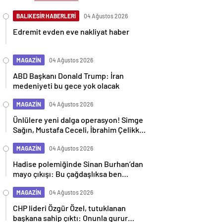
BALIKESİR HABERLERİ
04 Ağustos 2026
Edremit evden eve nakliyat haber
MAGAZİN
04 Ağustos 2026
ABD Başkanı Donald Trump: İran
medeniyeti bu gece yok olacak
MAGAZİN
04 Ağustos 2026
Ünlülere yeni dalga operasyon! Simge
Sağın, Mustafa Ceceli, İbrahim Çelikkol
dahil 9 isim gözaltına alındı
MAGAZİN
04 Ağustos 2026
Hadise polemiğinde Sinan Burhan’dan
mayo çıkışı: Bu çağdaşlıksa ben
gericiyim
MAGAZİN
04 Ağustos 2026
CHP lideri Özgür Özel, tutuklanan
başkana sahip çıktı: Onunla gurur