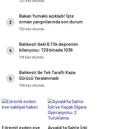
723 kez okundu
Bakan Yumaklı açıkladı! İşte
orman yangınlarında son durum
3
720 kez okundu
Balıkesir’deki 6.1’lik depremin
bilançosu: 729 binada 1036
4
bağımsız bölüm ağır hasarlı
718 kez okundu
Balıkesir’de Tek Taraflı Kaza:
Sürücü Yaralanmadı
5
709 kez okundu
Edremit evden eve
Ayvalık’ta Sahte İçki