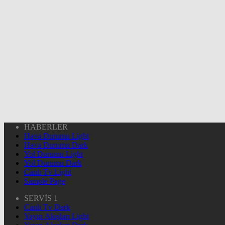
HABERLER
Hava Durumu Light
Hava Durumu Dark
Yol Durumu Light
Yol Durumu Dark
Canlı Tv Light
Sample Page
SERVİS 1
Canlı Tv Dark
Yayın Akışları Light