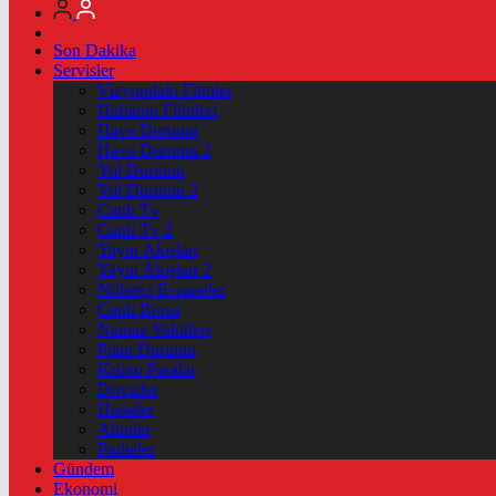
Son Dakika
Servisler
Vizyondaki Filmler
Haftanin Filmleri
Hava Durumu
Hava Durumu 2
Yol Durumu
Yol Durumu 2
Canlı Tv
Canlı Tv 2
Yayın Akışları
Yayın Akışları 2
Nöbetçi Eczaneler
Canlı Borsa
Namaz Vakitleri
Puan Durumu
Kripto Paralar
Dövizler
Hisseler
Altınlar
Pariteler
Gündem
Ekonomi