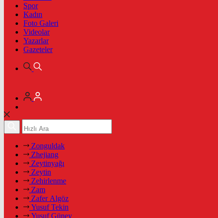
Spor
Kadın
Foto Galeri
Videolar
Yazarlar
Gazeteler
Zonguldak
Zhejiang
Zeytinyağı
Zeytin
Zehirlenme
Zam
Zafer Algöz
Yusuf Tekin
Yusuf Güney