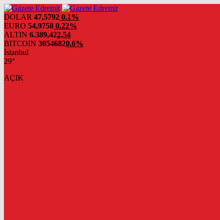
DOLAR
47,5792
0.1%
EURO
54,9758
0.22%
ALTIN
6.389,42
2,54
BITCOIN
3054682
0.6%
İstanbul
29°
AÇIK