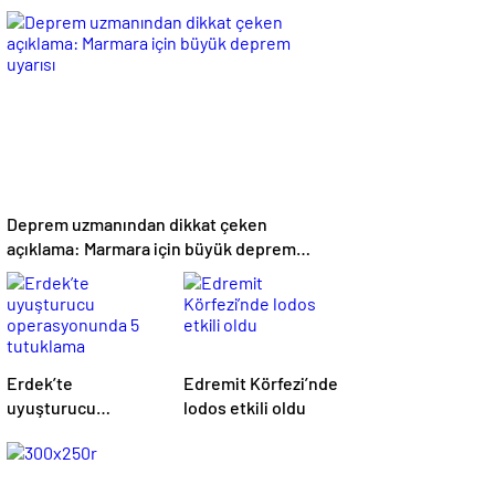
Operasyonu: 2
Tutuklama
Deprem uzmanından dikkat çeken
açıklama: Marmara için büyük deprem
uyarısı
Erdek’te
Edremit Körfezi’nde
uyuşturucu
lodos etkili oldu
operasyonunda 5
tutuklama