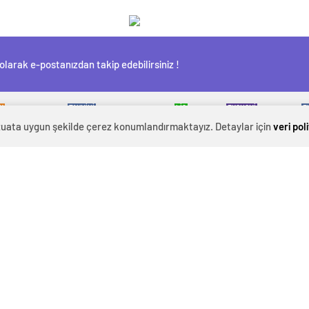
olarak e-postanızdan takip edebilirsiniz !
K
TAHMİNİ
LİG
EKONOMİ
E
R
HAVA DURUMU
PUAN DURUMU
HISSELER
PARI
evzuata uygun şekilde çerez konumlandırmaktayız. Detaylar için
veri pol
Canlı Borsa
Altınlar
Foto Galeri
Namaz Vakitleri
Dövizler
Video Galeri
Puan Durumu
Hisseler
Yazarlar
Örnek Burç Yorumu
Kripto Paralar
Gazeteler
Pariteler
Sıcak Haber