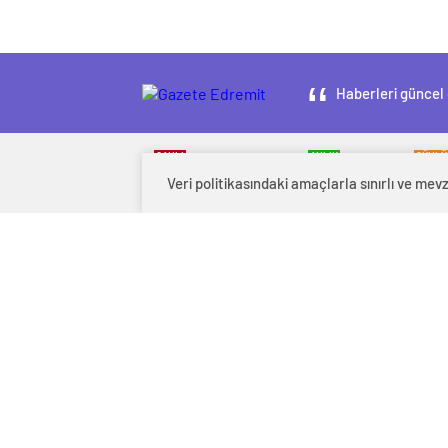
Haberleri güncel 
CANLI
ANLIK
GÜNLÜ
BORSA
NAMAZ VAKITLERI
GAZETELE
Veri politikasındaki amaçlarla sınırlı ve m
Hava Durumu Light
Canlı Tv Dark
Hava Durumu Dark
Yayın Akışları Light
Yol Durumu Light
Yayın Akışları Dark
Yol Durumu Dark
Nöbetçi Eczaneler
Canlı Tv Light
Son Dakika
Sample Page