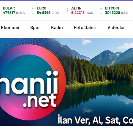
DOLAR
EURO
ALTIN
BITCOIN
47,5817
54,9369
6.227,18
3043220
0.09%
0.11%
-0,07
0.8%
Ekonomi
Spor
Kadın
Foto Galeri
Videolar