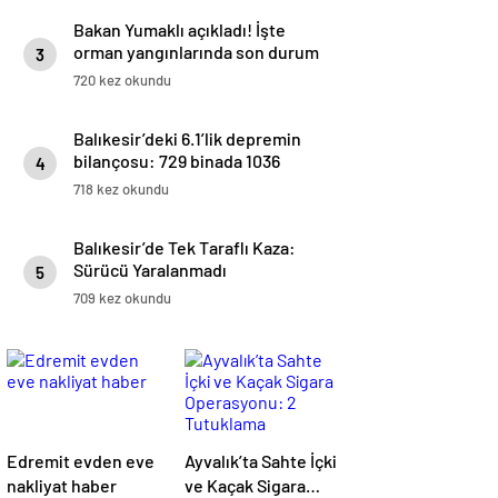
Bakan Yumaklı açıkladı! İşte
orman yangınlarında son durum
3
720 kez okundu
Balıkesir’deki 6.1’lik depremin
bilançosu: 729 binada 1036
4
bağımsız bölüm ağır hasarlı
718 kez okundu
Balıkesir’de Tek Taraflı Kaza:
Sürücü Yaralanmadı
5
709 kez okundu
Edremit evden eve
Ayvalık’ta Sahte İçki
nakliyat haber
ve Kaçak Sigara