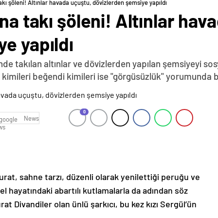
akı şöleni! Altınlar havada uçuştu, dövizlerden şemsiye yapıldı
na takı şöleni! Altınlar hav
e yapıldı
nde takılan altınlar ve dövizlerden yapılan şemsiyeyi so
kimileri beğendi kimileri ise "görgüsüzlük" yorumunda 
0
News
at, sahne tarzı, düzenli olarak yenilettiği peruğu ve
özel hayatındaki abartılı kutlamalarla da adından söz
t Divandiler olan ünlü şarkıcı, bu kez kızı Sergül’ün