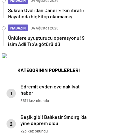
MAGAZİN
04 Ağustos 2026
Şükran Ovalı’dan Caner Erkin itirafı:
Hayatında hiç kitap okumamış
MAGAZİN
04 Ağustos 2026
Ünlülere uyuşturucu operasyonu! 9
isim Adli Tıp’a götürüldü
KATEGORİNİN POPÜLERLERİ
Edremit evden eve nakliyat
haber
1
8611 kez okundu
Beşik gibi! Balıkesir Sındırgı’da
yine deprem oldu
2
723 kez okundu