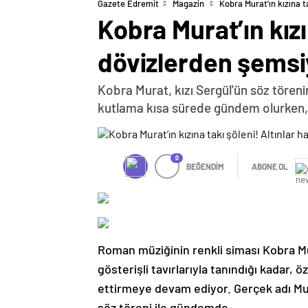
Gazete Edremit
Magazin
Kobra Murat’ın kızına t
Kobra Murat’ın kızı
dövizlerden şemsiy
Kobra Murat, kızı Sergül'ün söz töreni
kutlama kısa sürede gündem olurken, 
0
BEĞENDİM
ABONE OL
Roman müziğinin renkli siması Kobra Mur
gösterişli tavırlarıyla tanındığı kadar, 
ettirmeye devam ediyor. Gerçek adı Mura
söz töreni ile gündemde.