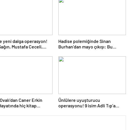
e yeni dalga operasyon!
Hadise polemiğinde Sinan
ağın, Mustafa Ceceli,
Burhan’dan mayo çıkışı: Bu
 Çelikkol dahil 9 isim
çağdaşlıksa ben gericiyim
a alındı
Ovalı’dan Caner Erkin
Ünlülere uyuşturucu
 Hayatında hiç kitap
operasyonu! 9 isim Adli Tıp’a
mış
götürüldü