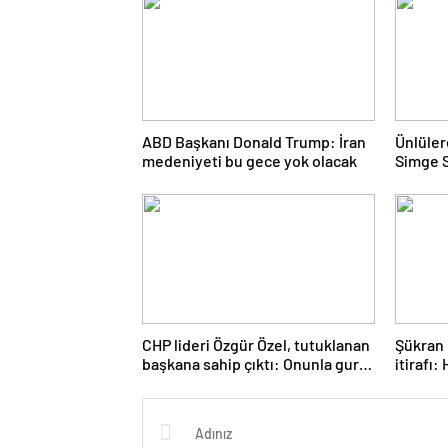
ABD Başkanı Donald Trump: İran
Ünlüler
medeniyeti bu gece yok olacak
Simge S
İbrahim
gözaltın
CHP lideri Özgür Özel, tutuklanan
Şükran 
başkana sahip çıktı: Onunla gurur
itirafı:
duyuyoruz
okuma