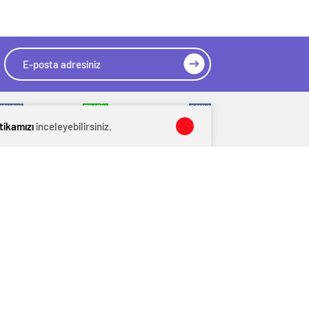
KONOMİ
TRAFİK
CANLI
TELER
YOL DURUMU
KRIPTO PARALAR
itikamızı
inceleyebilirsiniz.
Üye Giriş
Üye Kayıt
Şifremi Unuttum