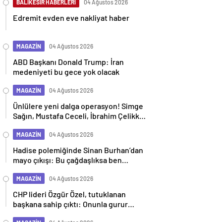
BALIKESİR HABERLERİ
04 Ağustos 2026
Edremit evden eve nakliyat haber
MAGAZİN
04 Ağustos 2026
ABD Başkanı Donald Trump: İran
medeniyeti bu gece yok olacak
MAGAZİN
04 Ağustos 2026
Ünlülere yeni dalga operasyon! Simge
Sağın, Mustafa Ceceli, İbrahim Çelikkol
dahil 9 isim gözaltına alındı
MAGAZİN
04 Ağustos 2026
Hadise polemiğinde Sinan Burhan’dan
mayo çıkışı: Bu çağdaşlıksa ben
gericiyim
MAGAZİN
04 Ağustos 2026
CHP lideri Özgür Özel, tutuklanan
başkana sahip çıktı: Onunla gurur
duyuyoruz