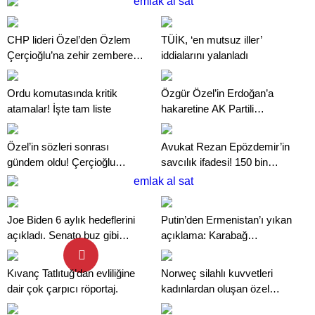
CHP lideri Özel’den Özlem
TÜİK, ‘en mutsuz iller’
Çerçioğlu’na zehir zemberek
iddialarını yalanladı
sözler
Ordu komutasında kritik
Özgür Özel’in Erdoğan’a
atamalar! İşte tam liste
hakaretine AK Partili
Baykoç’tan sert tepki: Son
çırpınış
Özel’in sözleri sonrası
Avukat Rezan Epözdemir’in
gündem oldu! Çerçioğlu
savcılık ifadesi! 150 bin
hakkında çok sayıda suç
dolarlık rüşvet iddiası soruldu
dosyası iddiası
Joe Biden 6 aylık hedeflerini
Putin’den Ermenistan’ı yıkan
açıkladı. Senato buz gibi…
açıklama: Karabağ
Azerbaycan’ın ayrılmaz bir
parçasıdır!
Kıvanç Tatlıtuğ’dan evliliğine
Norweç silahlı kuvvetleri
dair çok çarpıcı röportaj.
kadınlardan oluşan özel
kuvvetler eğitimlerini başlattı.