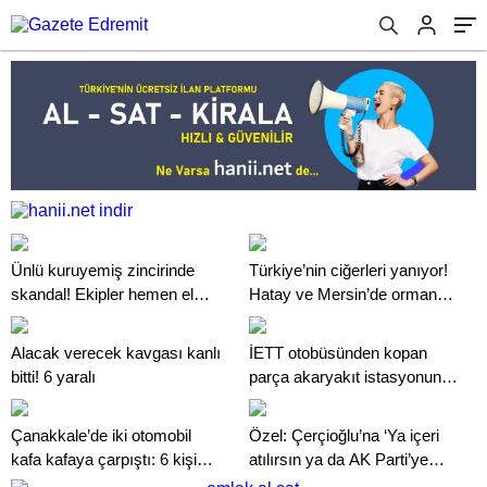
Ünlü kuruyemiş zincirinde
Türkiye’nin ciğerleri yanıyor!
skandal! Ekipler hemen el
Hatay ve Mersin’de orman
koydu
yangınları çıktı
Alacak verecek kavgası kanlı
İETT otobüsünden kopan
bitti! 6 yaralı
parça akaryakıt istasyonuna
düştü
Çanakkale’de iki otomobil
Özel: Çerçioğlu’na ‘Ya içeri
kafa kafaya çarpıştı: 6 kişi
atılırsın ya da AK Parti’ye
hayatını kaybetti
katılırsın’ demişler