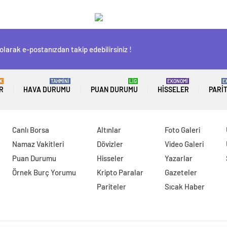
olarak e-postanızdan takip edebilirsiniz !
K
TAHMİNİ
LİG
EKONOMİ
E
R
HAVA DURUMU
PUAN DURUMU
HISSELER
PARI
Canlı Borsa
Altınlar
Foto Galeri
Namaz Vakitleri
Dövizler
Video Galeri
Puan Durumu
Hisseler
Yazarlar
Örnek Burç Yorumu
Kripto Paralar
Gazeteler
Pariteler
Sıcak Haber