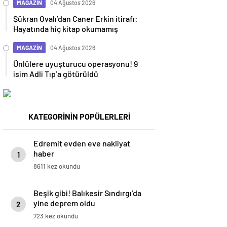
MAGAZİN
04 Ağustos 2026
Şükran Ovalı’dan Caner Erkin itirafı:
Hayatında hiç kitap okumamış
MAGAZİN
04 Ağustos 2026
Ünlülere uyuşturucu operasyonu! 9
isim Adli Tıp’a götürüldü
KATEGORİNİN POPÜLERLERİ
Edremit evden eve nakliyat
haber
1
8611 kez okundu
Beşik gibi! Balıkesir Sındırgı’da
yine deprem oldu
2
723 kez okundu