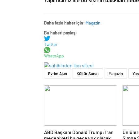
Yapımcımız ise bu kişinin baskıları nedeni
Daha fazla haber için:
Magazin
Bu haberi paylaş:
Twitter
WhatsApp
Evrim Akın
Kültür Sanat
Magazin
Ya
ABD Başkanı Donald Trump: İran
Ünlüler
medeniyeti bu gece yok olacak
Simge S