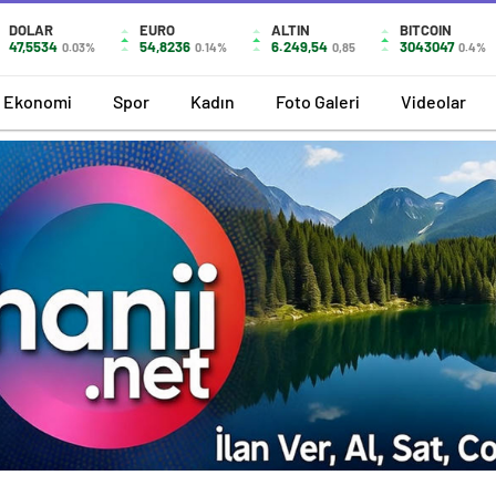
DOLAR
EURO
ALTIN
BITCOIN
47,5534
54,8236
6.249,54
3043047
0.03%
0.14%
0,85
0.4%
Ekonomi
Spor
Kadın
Foto Galeri
Videolar