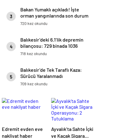
Bakan Yumaklı açıkladı! İşte
orman yangınlarında son durum
3
720 kez okundu
Balıkesir’deki 6.1’lik depremin
bilançosu: 729 binada 1036
4
bağımsız bölüm ağır hasarlı
718 kez okundu
Balıkesir’de Tek Taraflı Kaza:
Sürücü Yaralanmadı
5
709 kez okundu
Edremit evden eve
Ayvalık’ta Sahte İçki
nakliyat haber
ve Kaçak Sigara