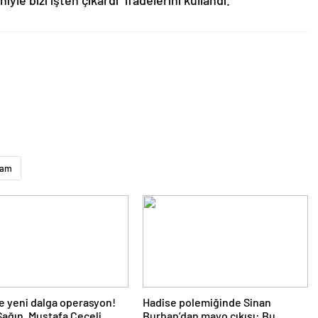
yle bizi işten çıkardı” ifadelerini kullandı.
şam
e yeni dalga operasyon!
Hadise polemiğinde Sinan
ağın, Mustafa Ceceli,
Burhan’dan mayo çıkışı: Bu