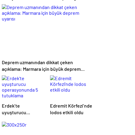
Operasyonu: 2
Tutuklama
Deprem uzmanından dikkat çeken
açıklama: Marmara için büyük deprem
uyarısı
Erdek’te
Edremit Körfezi’nde
uyuşturucu
lodos etkili oldu
operasyonunda 5
tutuklama