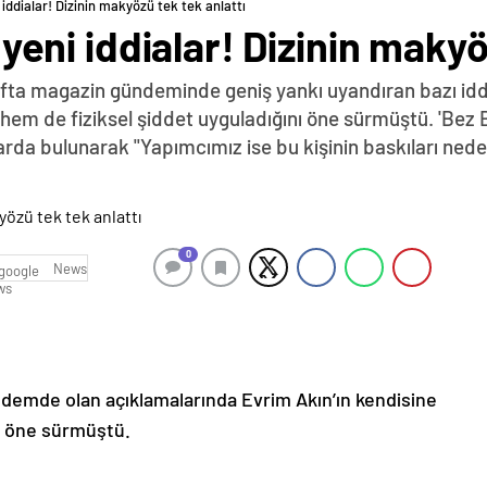
ni iddialar! Dizinin makyözü tek tek anlattı
i yeni iddialar! Dizinin maky
fta magazin gündeminde geniş yankı uyandıran bazı iddia
k hem de fiziksel şiddet uyguladığını öne sürmüştü. 'Bez
da bulunarak "Yapımcımız ise bu kişinin baskıları nedeniy
0
News
demde olan açıklamalarında Evrim Akın’ın kendisine
nı öne sürmüştü.