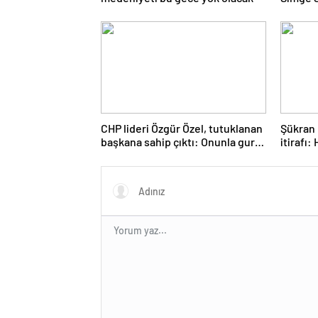
İbrahim
gözaltın
CHP lideri Özgür Özel, tutuklanan
Şükran 
başkana sahip çıktı: Onunla gurur
itirafı:
duyuyoruz
okuma