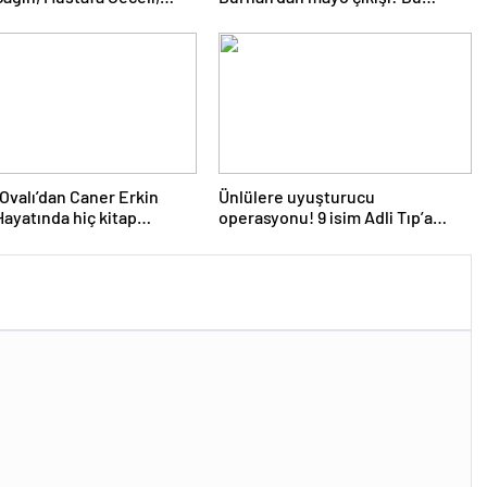
 Çelikkol dahil 9 isim
çağdaşlıksa ben gericiyim
a alındı
Ovalı’dan Caner Erkin
Ünlülere uyuşturucu
 Hayatında hiç kitap
operasyonu! 9 isim Adli Tıp’a
mış
götürüldü