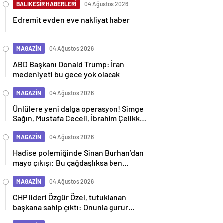
BALIKESİR HABERLERİ
04 Ağustos 2026
Edremit evden eve nakliyat haber
MAGAZİN
04 Ağustos 2026
ABD Başkanı Donald Trump: İran
medeniyeti bu gece yok olacak
MAGAZİN
04 Ağustos 2026
Ünlülere yeni dalga operasyon! Simge
Sağın, Mustafa Ceceli, İbrahim Çelikkol
dahil 9 isim gözaltına alındı
MAGAZİN
04 Ağustos 2026
Hadise polemiğinde Sinan Burhan’dan
mayo çıkışı: Bu çağdaşlıksa ben
gericiyim
MAGAZİN
04 Ağustos 2026
CHP lideri Özgür Özel, tutuklanan
başkana sahip çıktı: Onunla gurur
duyuyoruz