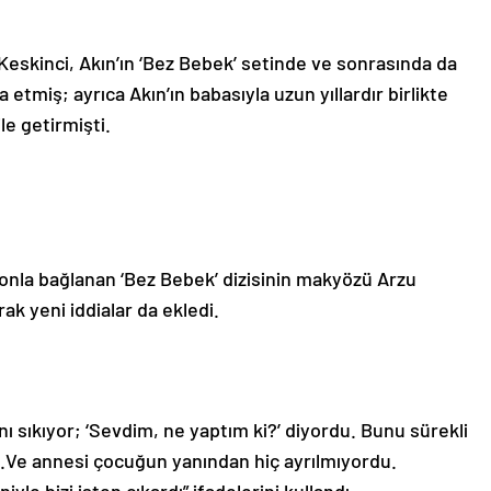
Keskinci, Akın’ın ‘Bez Bebek’ setinde ve sonrasında da
tmiş; ayrıca Akın’ın babasıyla uzun yıllardır birlikte
le getirmişti.
nla bağlanan ‘Bez Bebek’ dizisinin makyözü Arzu
ak yeni iddialar da ekledi.
ı sıkıyor; ‘Sevdim, ne yaptım ki?’ diyordu. Bunu sürekli
il.Ve annesi çocuğun yanından hiç ayrılmıyordu.