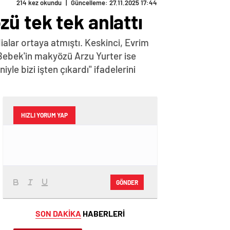
214 kez okundu
|
Güncelleme: 27.11.2025 17:44
özü tek tek anlattı
lar ortaya atmıştı. Keskinci, Evrim
 Bebek'in makyözü Arzu Yurter ise
le bizi işten çıkardı" ifadelerini
HIZLI YORUM YAP
GÖNDER
SON DAKİKA
HABERLERİ