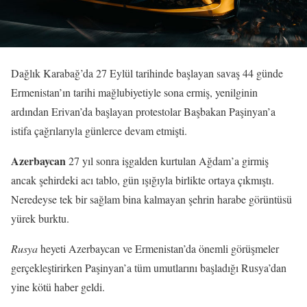
Dağlık Karabağ’da 27 Eylül tarihinde başlayan savaş 44 günde
Ermenistan’ın tarihi mağlubiyetiyle sona ermiş, yenilginin
ardından Erivan’da başlayan protestolar Başbakan Paşinyan’a
istifa çağrılarıyla günlerce devam etmişti.
Azerbaycan
27 yıl sonra işgalden kurtulan Ağdam’a girmiş
ancak şehirdeki acı tablo, gün ışığıyla birlikte ortaya çıkmıştı.
Neredeyse tek bir sağlam bina kalmayan şehrin harabe görüntüsü
yürek burktu.
Rusya
heyeti Azerbaycan ve Ermenistan’da önemli görüşmeler
gerçekleştirirken Paşinyan’a tüm umutlarını başladığı Rusya’dan
yine kötü haber geldi.