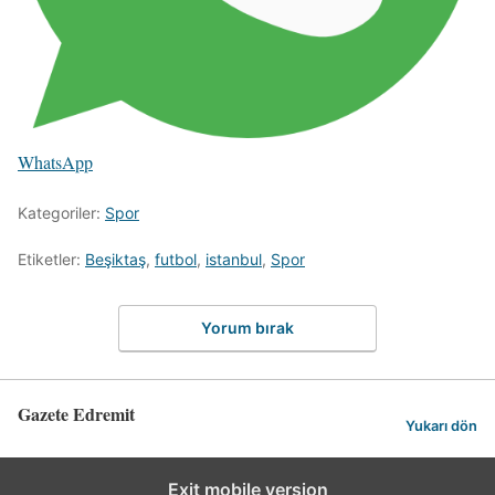
WhatsApp
Kategoriler:
Spor
Etiketler:
Beşiktaş
,
futbol
,
istanbul
,
Spor
Yorum bırak
Gazete Edremit
Yukarı dön
Exit mobile version