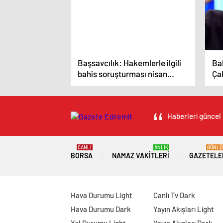
Başsavcılık: Hakemlerle ilgili
Ba
bahis soruşturması nisan
Ça
ayında başlatıldı, derinleşerek
iç
devam edecek
Haberleri güncel 
CANLI
ANLIK
GÜNLÜ
BORSA
NAMAZ VAKITLERI
GAZETELE
Hava Durumu Light
Canlı Tv Dark
Hava Durumu Dark
Yayın Akışları Light