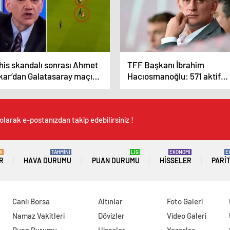
his skandalı sonrası Ahmet
TFF Başkanı İbrahim
kar’dan Galatasaray maçı
Hacıosmanoğlu: 571 aktif
in bomba yorum
hakemin 152’si bahis oynuyo
olarak e-postanızdan takip edebilirsiniz !
K
TAHMİNİ
LİG
EKONOMİ
E
R
HAVA DURUMU
PUAN DURUMU
HISSELER
PARI
Canlı Borsa
Altınlar
Foto Galeri
Namaz Vakitleri
Dövizler
Video Galeri