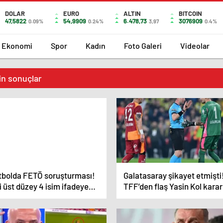
DOLAR
EURO
ALTIN
BITCOIN
47,5822
54,9909
6.478,73
3076909
0.09%
0.24%
3,97
0.4%
Ekonomi
Spor
Kadın
Foto Galeri
Videolar
in sonuçlar
tbolda FETÖ soruşturması!
Galatasaray şikayet etmişti
i üst düzey 4 isim ifadeye
TFF’den flaş Yasin Kol karar
rıldı