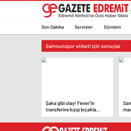
Son Dakika
Servisler
Gündem
Samsunspor etiketi için sonuçlar
Şaka gibi olay! Fener’in
Sam
transferine kızıp bıçakla
maç
balkona fırladı