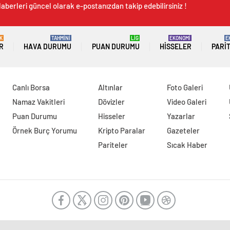
aberleri güncel olarak e-postanızdan takip edebilirsiniz !
K
TAHMİNİ
LİG
EKONOMİ
E
R
HAVA DURUMU
PUAN DURUMU
HISSELER
PARI
Canlı Borsa
Altınlar
Foto Galeri
Namaz Vakitleri
Dövizler
Video Galeri
Puan Durumu
Hisseler
Yazarlar
Örnek Burç Yorumu
Kripto Paralar
Gazeteler
Pariteler
Sıcak Haber