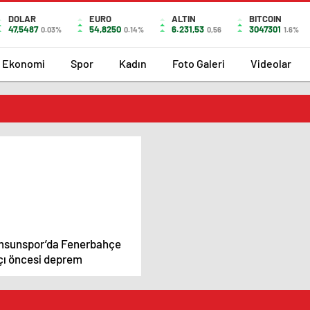
DOLAR
EURO
ALTIN
BITCOIN
47,5487
54,8250
6.231,53
3047301
0.03%
0.14%
0,56
1.6%
Ekonomi
Spor
Kadın
Foto Galeri
Videolar
sunspor’da Fenerbahçe
ı öncesi deprem