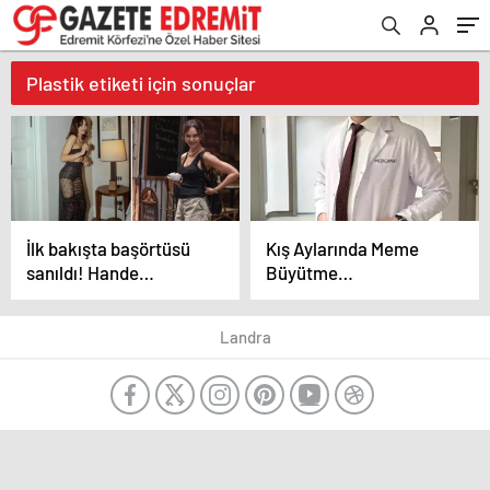
Plastik etiketi için sonuçlar
İlk bakışta başörtüsü
Kış Aylarında Meme
sanıldı! Hande
Büyütme
Ataizi’nin taktığı şey
Ameliyatlarına Yoğun
bambaşka çıktı
İlgi
Landra