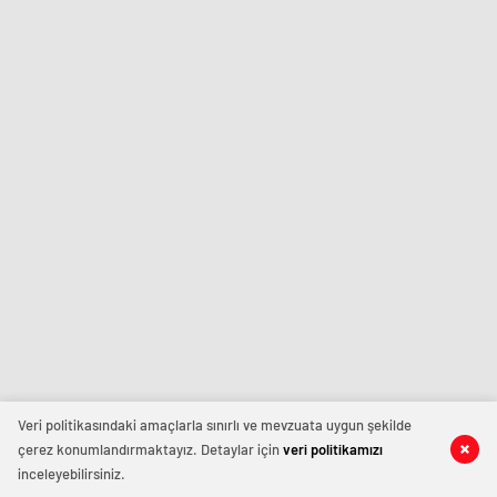
Veri politikasındaki amaçlarla sınırlı ve mevzuata uygun şekilde
çerez konumlandırmaktayız. Detaylar için
veri politikamızı
inceleyebilirsiniz.