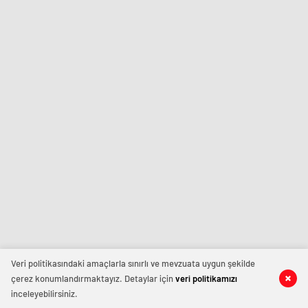
Veri politikasındaki amaçlarla sınırlı ve mevzuata uygun şekilde
çerez konumlandırmaktayız. Detaylar için
veri politikamızı
inceleyebilirsiniz.