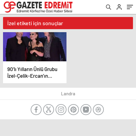
İzel etiketi için sonuçlar
90’lı Yılların Ünlü Grubu
İzel-Çelik-Ercan’ın
Ayrılık Sebebi Ortaya
Çıktı
Landra