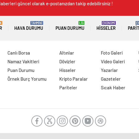
aberleri güncel olarak e-postanızdan takip edebilirsiniz !
K
TAHMİNİ
LİG
EKONOMİ
E
R
HAVA DURUMU
PUAN DURUMU
HISSELER
PARI
Canlı Borsa
Altınlar
Foto Galeri
Namaz Vakitleri
Dövizler
Video Galeri
Puan Durumu
Hisseler
Yazarlar
Örnek Burç Yorumu
Kripto Paralar
Gazeteler
Pariteler
Sıcak Haber