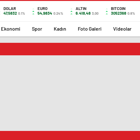
DOLAR
EURO
ALTIN
BITCOIN
47,5832
54,9834
6.418,48
3052368
0.1%
0.24%
3,00
0.8%
Ekonomi
Spor
Kadın
Foto Galeri
Videolar