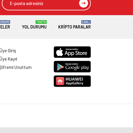
KONOMİ
TRAFİK
CANLI
TELER
YOL DURUMU
KRIPTO PARALAR
Üye Giriş
Üye Kayıt
Şifremi Unuttum