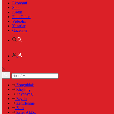
Ekonomi
Spor
Kadın
Foto Galeri
Videolar
Yazarlar
Gazeteler
Zonguldak
Zhejiang
Zeytinyağı
Zeytin
Zehirlenme
Zam
Zafer Algöz