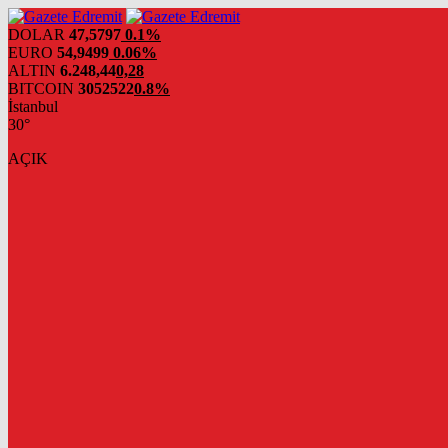
DOLAR
47,5797
0.1%
EURO
54,9499
0.06%
ALTIN
6.248,44
0,28
BITCOIN
3052522
0.8%
İstanbul
30°
AÇIK