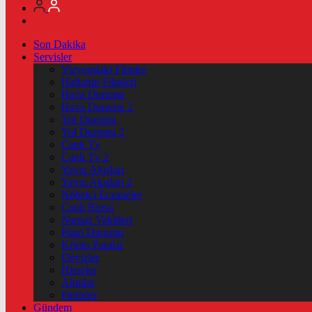
Son Dakika
Servisler
Vizyondaki Filmler
Haftanin Filmleri
Hava Durumu
Hava Durumu 2
Yol Durumu
Yol Durumu 2
Canlı Tv
Canlı Tv 2
Yayın Akışları
Yayın Akışları 2
Nöbetçi Eczaneler
Canlı Borsa
Namaz Vakitleri
Puan Durumu
Kripto Paralar
Dövizler
Hisseler
Altınlar
Pariteler
Gündem