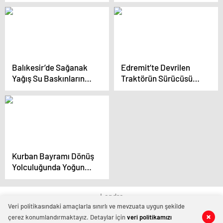
sular altında kaldı
Balıkesir’de Sağanak
Edremit’te Devrilen
Yağış Su Baskınlarına
Traktörün Sürücüsü
Neden Oldu
Hayatını Kaybetti
Kurban Bayramı Dönüş
Yolculuğunda Yoğun
Trafik
Landra
Veri politikasındaki amaçlarla sınırlı ve mevzuata uygun şekilde
çerez konumlandırmaktayız. Detaylar için
veri politikamızı