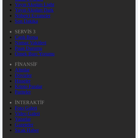
Yayın Akışları Light
Yayın Akışları Dark
Nöbetçi Eczaneler
Son Dakika
SERVİS 3
Canlı Borsa
Namaz Vakitleri
Puan Durumu
Örnek Burç Yorumu
FİNANSİF
Altınlar
Dövizler
Hisseler
Kripto Paralar
Pariteler
İNTERAKTİF
Foto Galeri
Video Galeri
Yazarlar
Gazeteler
Sıcak Haber