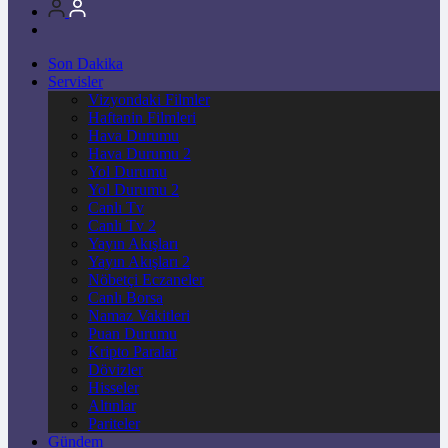
Son Dakika
Servisler
Vizyondaki Filmler
Haftanin Filmleri
Hava Durumu
Hava Durumu 2
Yol Durumu
Yol Durumu 2
Canlı Tv
Canlı Tv 2
Yayın Akışları
Yayın Akışları 2
Nöbetçi Eczaneler
Canlı Borsa
Namaz Vakitleri
Puan Durumu
Kripto Paralar
Dövizler
Hisseler
Altınlar
Pariteler
Gündem