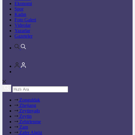
Ekonomi
Spor
Kadın
Foto Galeri
Videolar
Yazarlar
Gazeteler
Zonguldak
Zhejiang
Zeytinyağı
Zeytin
Zehirlenme
Zam
Zafer Algöz