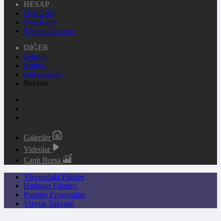
HESAP
Üye Giriş
Üye Kayıt
Şifremi Unuttum
DİĞER
İletişim
Künye
Hakkımızda
Reklam
Galeriler
Videolar
Canlı Borsa
Vizyondaki Filmler
Haftanın Filmleri
Popüler Fragmanlar
Vizyon Takvimi