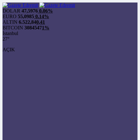
DOLAR
47,5976
0.06%
EURO
55,0985
0.14%
ALTIN
6.522,84
0,41
BITCOIN
3084547
1%
İstanbul
27°
AÇIK