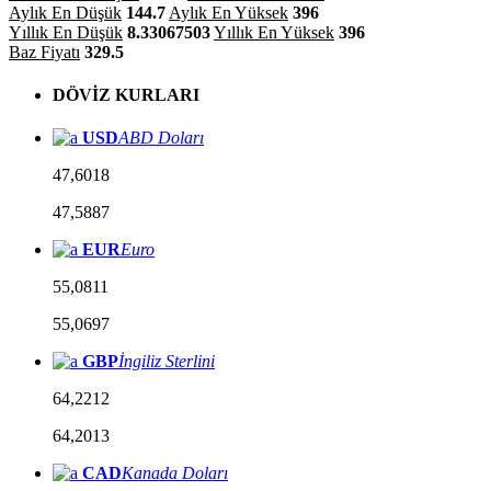
Aylık En Düşük
144.7
Aylık En Yüksek
396
Yıllık En Düşük
8.33067503
Yıllık En Yüksek
396
Baz Fiyatı
329.5
DÖVİZ KURLARI
USD
ABD Doları
47,6018
47,5887
EUR
Euro
55,0811
55,0697
GBP
İngiliz Sterlini
64,2212
64,2013
CAD
Kanada Doları