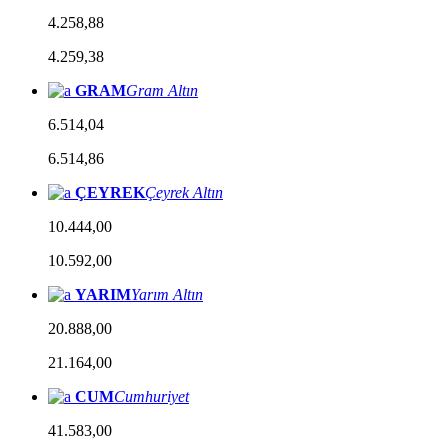
4.258,88
4.259,38
GRAM
Gram Altın
6.514,04
6.514,86
ÇEYREK
Çeyrek Altın
10.444,00
10.592,00
YARIM
Yarım Altın
20.888,00
21.164,00
CUM
Cumhuriyet
41.583,00