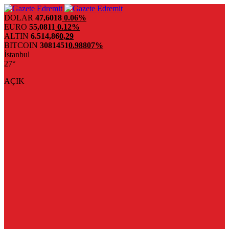
DOLAR
47,6018
0.06%
EURO
55,0811
0.12%
ALTIN
6.514,86
0,29
BITCOIN
3081451
0.98807%
İstanbul
27°
AÇIK