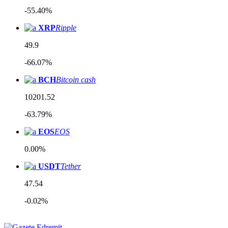
-55.40%
XRP
Ripple
49.9
-66.07%
BCH
Bitcoin cash
10201.52
-63.79%
EOS
EOS
0.00%
USDT
Tether
47.54
-0.02%