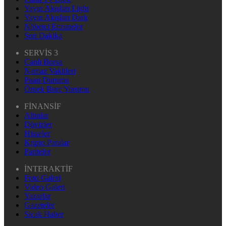
Yayın Akışları Light
Yayın Akışları Dark
Nöbetçi Eczaneler
Son Dakika
SERVİS 3
Canlı Borsa
Namaz Vakitleri
Puan Durumu
Örnek Burç Yorumu
FİNANSİF
Altınlar
Dövizler
Hisseler
Kripto Paralar
Pariteler
İNTERAKTİF
Foto Galeri
Video Galeri
Yazarlar
Gazeteler
Sıcak Haber