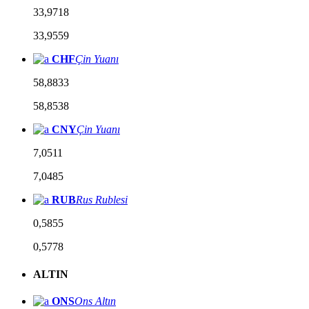
33,9718
33,9559
CHF
Çin Yuanı
58,8833
58,8538
CNY
Çin Yuanı
7,0511
7,0485
RUB
Rus Rublesi
0,5855
0,5778
ALTIN
ONS
Ons Altın