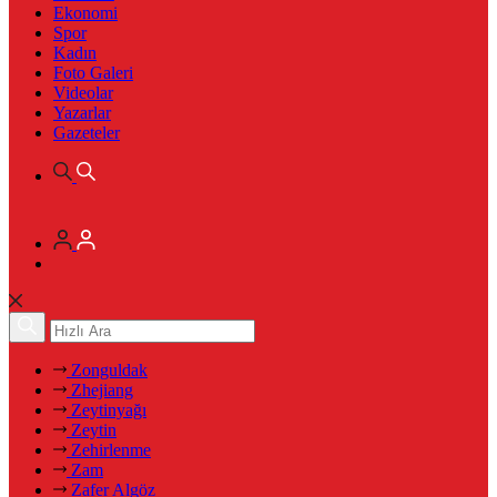
Ekonomi
Spor
Kadın
Foto Galeri
Videolar
Yazarlar
Gazeteler
Zonguldak
Zhejiang
Zeytinyağı
Zeytin
Zehirlenme
Zam
Zafer Algöz