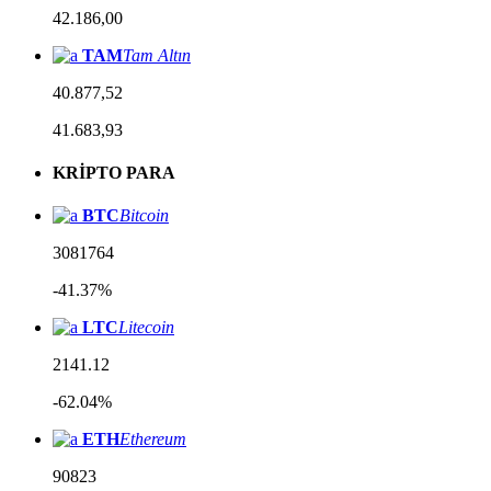
42.186,00
TAM
Tam Altın
40.877,52
41.683,93
KRİPTO PARA
BTC
Bitcoin
3081764
-41.37%
LTC
Litecoin
2141.12
-62.04%
ETH
Ethereum
90823