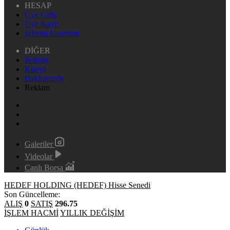
HESAP
Üye Giriş
Üye Kayıt
Şifremi Unuttum
DİĞER
İletişim
Künye
Hakkımızda
Reklam
Galeriler
Videolar
Canlı Borsa
HEDEF HOLDING (HEDEF) Hisse Senedi
Son Güncelleme:
ALIŞ
0
SATIŞ
296.75
İŞLEM HACMİ
YILLIK DEĞİŞİM