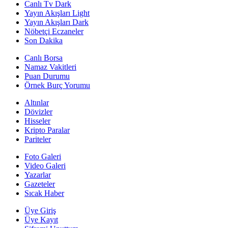
Canlı Tv Dark
Yayın Akışları Light
Yayın Akışları Dark
Nöbetçi Eczaneler
Son Dakika
Canlı Borsa
Namaz Vakitleri
Puan Durumu
Örnek Burç Yorumu
Altınlar
Dövizler
Hisseler
Kripto Paralar
Pariteler
Foto Galeri
Video Galeri
Yazarlar
Gazeteler
Sıcak Haber
Üye Giriş
Üye Kayıt