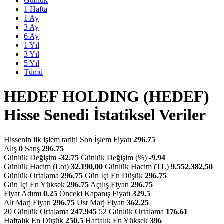
Günlük
1 Hafta
1 Ay
3 Ay
6 Ay
1 Yıl
3 Yıl
5 Yıl
Tümü
HEDEF HOLDING (HEDEF)
Hisse Senedi İstatiksel Veriler
Hissenin ilk işlem tarihi
Son İşlem Fiyatı
296.75
Alış
0
Satış
296.75
Günlük Değişim
-32.75
Günlük Değişim (%)
-9.94
Günlük Hacim (Lot)
32.190,00
Günlük Hacim (TL)
9.552.382,50
Günlük Ortalama
296.75
Gün İçi En Düşük
296.75
Gün İçi En Yüksek
296.75
Açılış Fiyatı
296.75
Fiyat Adımı
0.25
Önceki Kapanış Fiyatı
329.5
Alt Marj Fiyatı
296.75
Üst Marj Fiyatı
362.25
20 Günlük Ortalama
247.945
52 Günlük Ortalama
176.61
Haftalık En Düşük
250.5
Haftalık En Yüksek
396