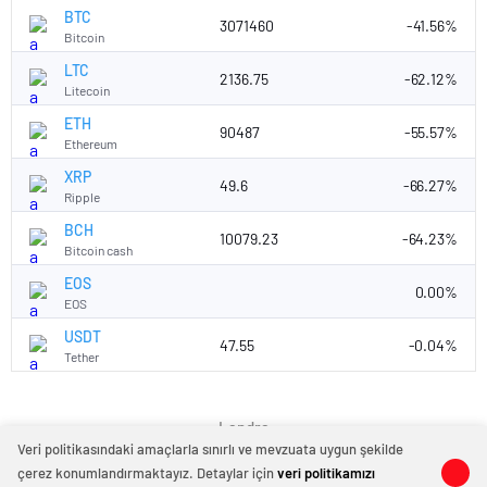
BTC
3071460
-41.56%
Bitcoin
LTC
2136.75
-62.12%
Litecoin
ETH
90487
-55.57%
Ethereum
XRP
49.6
-66.27%
Ripple
BCH
10079.23
-64.23%
Bitcoin cash
EOS
0.00%
EOS
USDT
47.55
-0.04%
Tether
Landra
Veri politikasındaki amaçlarla sınırlı ve mevzuata uygun şekilde
çerez konumlandırmaktayız. Detaylar için
veri politikamızı