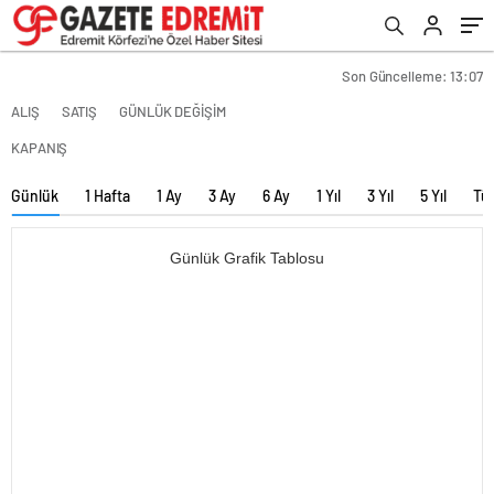
Son Güncelleme: 13:07
ALIŞ
SATIŞ
GÜNLÜK DEĞİŞİM
KAPANIŞ
Günlük
1 Hafta
1 Ay
3 Ay
6 Ay
1 Yıl
3 Yıl
5 Yıl
Tü
Günlük Grafik Tablosu