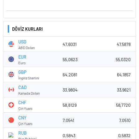
DÖVİZ KURLARI
USD
47,6031
47,5878
ABD Doları
EUR
55,0623
55,0320
Euro
GBP
64,2081
64,1857
İngiliz Sterlini
CAD
33,9804
33,9621
Kanada Doları
CHF
58,8129
58,7720
Çin Yuanı
CNY
7,0541
7,0510
Çin Yuanı
RUB
0,5843
0,5832
Rus Rublesi