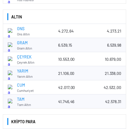
ALTIN
ONS
4.272,64
4.273,21
Ons Altın
GRAM
6.539,15
6.539,98
Gram Altın
ÇEYREK
10.553,00
10.679,00
Çeyrek Altın
YARIM
21.106,00
21.338,00
Yarım Altın
CUM
42.017,00
42.532,00
Cumhuriyet
TAM
41.746,46
42.578,31
Tam Altın
KRİPTO PARA