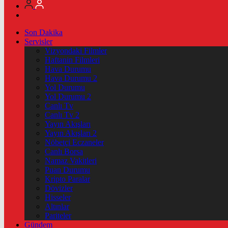
Son Dakika
Servisler
Vizyondaki Filmler
Haftanin Filmleri
Hava Durumu
Hava Durumu 2
Yol Durumu
Yol Durumu 2
Canlı Tv
Canlı Tv 2
Yayın Akışları
Yayın Akışları 2
Nöbetçi Eczaneler
Canlı Borsa
Namaz Vakitleri
Puan Durumu
Kripto Paralar
Dövizler
Hisseler
Altınlar
Pariteler
Gündem