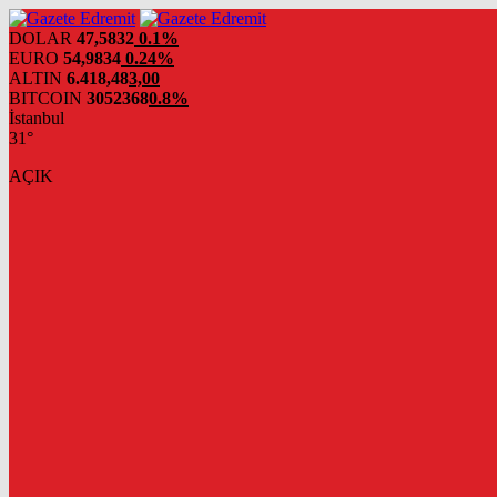
DOLAR
47,5832
0.1%
EURO
54,9834
0.24%
ALTIN
6.418,48
3,00
BITCOIN
3052368
0.8%
İstanbul
31°
AÇIK