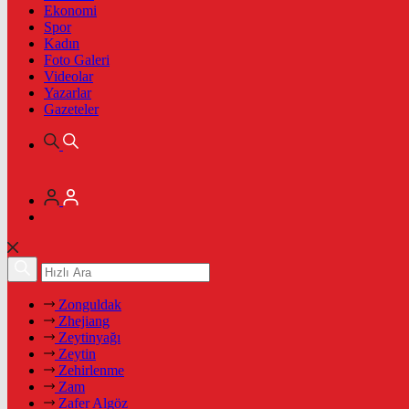
Ekonomi
Spor
Kadın
Foto Galeri
Videolar
Yazarlar
Gazeteler
Zonguldak
Zhejiang
Zeytinyağı
Zeytin
Zehirlenme
Zam
Zafer Algöz