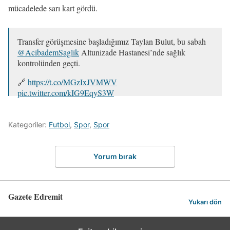
mücadelede sarı kart gördü.
Transfer görüşmesine başladığımız Taylan Bulut, bu sabah
@AcibademSaglik
Altunizade Hastanesi’nde sağlık
kontrolünden geçti.
🔗
https://t.co/MGzIxJVMWV
pic.twitter.com/kIG9EqyS3W
— Beşiktaş JK (@Besiktas)
August 16, 2025
Kategoriler:
Futbol
,
Spor
,
Spor
Yorum bırak
Gazete Edremit
Yukarı dön